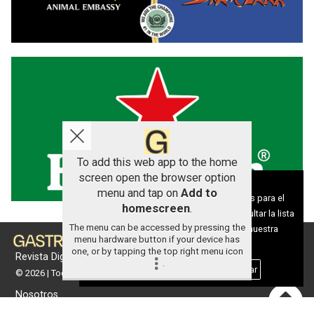
To add this web app to the home
screen open the browser option
Aviso sobre el Uso de cookies:
menu and tap on
Add to
Utilizamos cookies nuestras y de terceros para el
homescreen
.
funcionamiento del digital. Puedes consultar la lista
The menu can be accessed by pressing the
de cookies y como desconectarlas.
Ver nuestra
menu hardware button if your device has
Política de Privacidad y Cookies
one, or by tapping the top right menu icon
Revista Digital de gastronomía
.
Aceptar Cookies
Personalizar
© 2026 | Todos los derechos reservados
Nosotros
Contacto