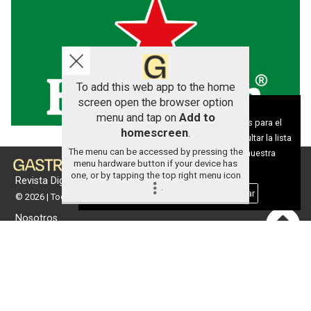
To add this web app to the home
screen open the browser option
Aviso sobre el Uso de cookies:
menu and tap on
Add to
Utilizamos cookies nuestras y de terceros para el
homescreen
.
funcionamiento del digital. Puedes consultar la lista
The menu can be accessed by pressing the
de cookies y como desconectarlas.
Ver nuestra
menu hardware button if your device has
Política de Privacidad y Cookies
one, or by tapping the top right menu icon
Revista Digital de gastronomía
.
Aceptar Cookies
Personalizar
© 2026 | Todos los derechos reservados
Nosotros
Contacto
Términos de uso
Protección de datos
Política de cookies