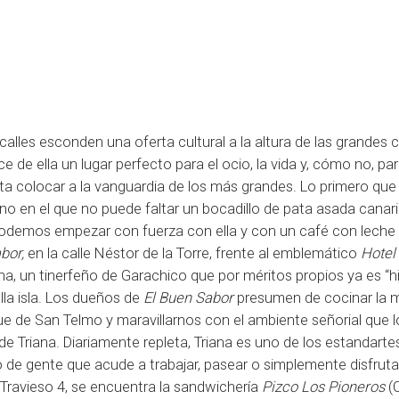
calles esconden una oferta cultural a la altura de las grandes 
e de ella un lugar perfecto para el ocio, la vida y, cómo no, pa
ta colocar a la vanguardia de los más grandes. Lo primero que
no en el que no puede faltar un bocadillo de pata asada canari
y podemos empezar con fuerza con ella y con un café con leche
bor,
en la calle Néstor de la Torre, frente al emblemático
Hotel
, un tinerfeño de Garachico que por méritos propios ya es “hi
lla isla. Los dueños de
El Buen Sabor
presumen de cocinar la m
ue de San Telmo y maravillarnos con el ambiente señorial que l
 de Triana. Diariamente repleta, Triana es uno de los estandarte
o de gente que acude a trabajar, pasear o simplemente disfruta
 Travieso 4, se encuentra la sandwichería
Pizco Los Pioneros
(