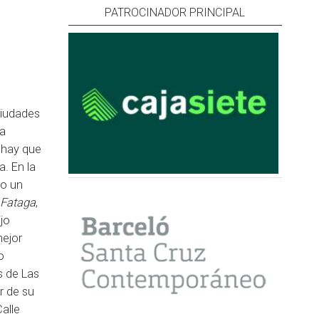
PATROCINADOR PRINCIPAL
ciudades
ra
 hay que
a. En la
 o un
 Fataga
,
jo
ejor
o
s de Las
r de su
Calle