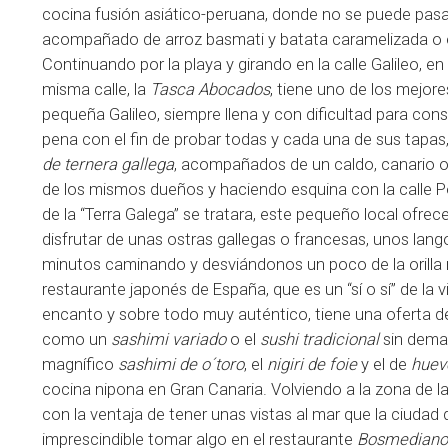
cocina fusión asiático-peruana, donde no se puede pasar
acompañado de arroz basmati y batata caramelizada o 
Continuando por la playa y girando en la calle Galileo, en
misma calle, la
Tasca Abocados
, tiene uno de los mejor
pequeña Galileo, siempre llena y con dificultad para con
pena con el fin de probar todas y cada una de sus tapa
de ternera gallega
, acompañados de un caldo, canario o p
de los mismos dueños y haciendo esquina con la calle P
de la “Terra Galega” se tratara, este pequeño local ofre
disfrutar de unas ostras gallegas o francesas, unos lang
minutos caminando y desviándonos un poco de la orilla 
restaurante japonés de España, que es un “sí o sí” de la v
encanto y sobre todo muy auténtico, tiene una oferta d
como un
sashimi variado
o el
sushi tradicional
sin demas
magnífico
sashimi de o´toro
, el
nigiri de foie
y el de
huev
cocina nipona en Gran Canaria. Volviendo a la zona de l
con la ventaja de tener unas vistas al mar que la ciudad
imprescindible tomar algo en el restaurante
Bosmediano