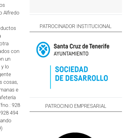
los
io Alfredo
PATROCINADOR INSTITUCIONAL
oductos
a
otra
nados con
on un
 y lo
gente
s cosas,
semanas e
fetería
Tfno.: 928
PATROCINIO EMPRESARIAL
: 928 494
nando
9)