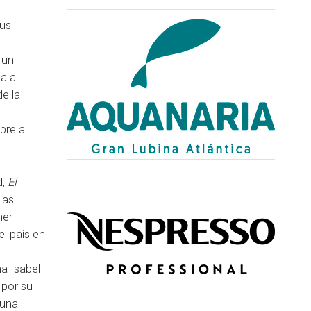
sus
 un
a al
de la
pre al
d,
El
las
mer
l país en
na Isabel
 por su
 una