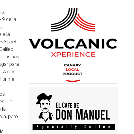
ma
.
9 de la
La
le la
ntrecot
alileo,
 las rías
ugar para
. A seis
l primer
e
os,
es. Un
 la
ara, pero
de