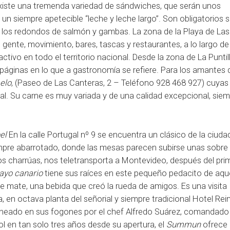
existe una tremenda variedad de sándwiches, que serán unos
 siempre apetecible “leche y leche largo”. Son obligatorios 
y los redondos de salmón y gambas. La zona de la Playa de Las
 gente, movimiento, bares, tascas y restaurantes, a lo largo de
ivo en todo el territorio nacional. Desde la zona de La Puntill
 páginas en lo que a gastronomía se refiere. Para los amantes 
elo
, (Paseo de Las Canteras, 2 – Teléfono 928 468 927) cuyas
ial. Su carne es muy variada y de una calidad excepcional, siem
el
En la calle Portugal nº 9 se encuentra un clásico de la ciuda
mpre abarrotado, donde las mesas parecen subirse unas sobre 
icos charrúas, nos teletransporta a Montevideo, después del pri
uayo canario
tiene sus raíces en este pequeño pedacito de aque
 mate, una bebida que creó la rueda de amigos. Es una visita
a, en octava planta del señorial y siempre tradicional Hotel Rei
aneado en sus fogones por el chef Alfredo Suárez, comandado
ol en tan solo tres años desde su apertura, el
Summun
ofrece