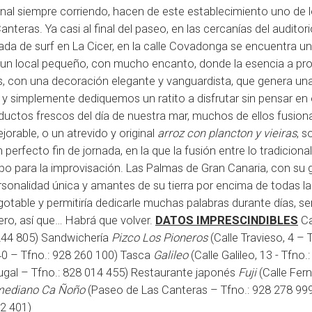
onal siempre corriendo, hacen de este establecimiento uno de 
nteras. Ya casi al final del paseo, en las cercanías del auditor
ada de surf en La Cicer, en la calle Covadonga se encuentra un
e un local pequeño, con mucho encanto, donde la esencia a pr
as, con una decoración elegante y vanguardista, que genera un
 y simplemente dediquemos un ratito a disfrutar sin pensar en 
uctos frescos del día de nuestra mar, muchos de ellos fusio
jorable, o un atrevido y original
arroz con plancton y vieiras
, s
perfecto fin de jornada, en la que la fusión entre lo tradicional
po para la improvisación. Las Palmas de Gran Canaria, con su 
sonalidad única y amantes de su tierra por encima de todas la
gotable y permitiría dedicarle muchas palabras durante días, 
ro, así que… Habrá que volver.
DATOS IMPRESCINDIBLES
Ca
8 244 805) Sandwichería
Pizco Los Pioneros
(Calle Travieso, 4 – 
 40 – Tfno.: 928 260 100) Tasca
Galileo
(Calle Galileo, 13 - Tfno.
rtugal – Tfno.: 828 014 455) Restaurante japonés
Fuji
(Calle Fer
ediano Ca Ñoño
(Paseo de Las Canteras – Tfno.: 928 278 99
52 401)