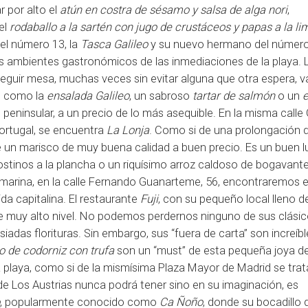
 por alto el
atún en costra de sésamo y salsa de alga nori
,
el
rodaballo a la sartén con jugo de crustáceos y papas a la li
 el número 13, la
Tasca Galileo
y su nuevo hermano del número 
es ambientes gastronómicos de las inmediaciones de la playa. 
seguir mesa, muchas veces sin evitar alguna que otra espera, va
s, como la
ensalada Galileo
, un sabroso
tartar de salmón
o un
e
eninsular, a un precio de lo más asequible. En la misma calle G
ortugal, se encuentra
La Lonja
. Como si de una prolongación de
ce un marisco de muy buena calidad a buen precio. Es un buen l
ostinos a la plancha o un riquísimo arroz caldoso de bogavante
marina, en la calle Fernando Guanarteme, 56, encontraremos e
ida capitalina. El restaurante
Fuji
, con su pequeño local lleno d
e muy alto nivel. No podemos perdernos ninguno de sus clásic
iadas florituras. Sin embargo, sus “fuera de carta” son increíbl
o de codorniz con trufa
son un “must” de esta pequeña joya de
a playa, como si de la mismísima Plaza Mayor de Madrid se trat
 de Los Austrias nunca podrá tener sino en su imaginación, es
, popularmente conocido como
Ca Ñoño
, donde su bocadillo 