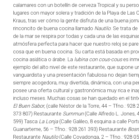
calamares con un botellín de cerveza Tropical y su pers
lugares con mayor solera y tradición de la Playa de Las Ca
Kraus, tras ver cómo la gente disfruta de una buena jorn
rinconcito de buena cocina llamado
Nautilo
. Se trata d
de la mar se respira por todas y cada una de las esquin
atmósfera perfecta para hacer que nuestro reloj se pare
cosa que en buena cocina. Su carta está basada en prod
cocina asiática o árabe. La
lubina con cous-cous
es inme
ejemplo del alto nivel de este restaurante, que supone un 
vanguardista y una presentación fabulosa no dejan tiem
siempre acogedora, muy divertida, dinámica, con una per
posee una oferta cultural y gastronómica muy rica e ina
incluso meses. Muchas cosas se han quedado en el tinte
El Buen Sabor,
(calle Néstor de la Torre, 44 – Tfno.: 92
373 807) Restaurante
Summun
(Calle Alfredo L. Jones,
599) Tasca
La Lonja
(Calle Galileo, 8 esquina a calle Po
Guanarteme, 56 – Tfno.: 928 261 393) Restaurante
Bosm
Restaurante
Nautilo
(Calle Covadonga, 2 – Tfno.: 928 0