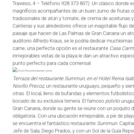
Travieso, 4 – Teléfono 928 373 807). Un clásico donde 
magníficos acompañantes de un buen zumo de frutas o un
tradicionales de atún y tomate, de crema de aceitunas 
Canteras y sus alrededores ofrece un inagotable flujo de
paisaje que hacen de Las Palmas de Gran Canaria un atract
auditorio Alfredo Kraus, se le podría dedicar muchísimas
carne, una perfecta opción es el restaurante
Casa Carm
inmejorables vistas de la playa le dan un atractivo espec
punto perfecto para cada comensal.
Terraza del restaurante Summun, en el Hotel Reina Isab
Novillo Precoz
, un restaurante uruguayo, pequeño y sie
otras. El local, lleno de bufandas y elementos futbolíst
bocado de su exclusiva ternera. El famoso
polvito urug
Gran Canaria, donde su gente se reúne con un poquito de
obligatoria. Con una ubicación inmejorable, a pie de play
se encuentra el fantástico restaurante
Summun
. Capit
Jefe de Sala, Diego Prados, y con un Sol de la Guía Reps