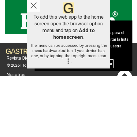
To add this web app to the home
screen open the browser option
Aviso sobre el Uso de cookies:
menu and tap on
Add to
Utilizamos cookies nuestras y de terceros para el
homescreen
.
funcionamiento del digital. Puedes consultar la lista
The menu can be accessed by pressing the
de cookies y como desconectarlas.
Ver nuestra
menu hardware button if your device has
Política de Privacidad y Cookies
one, or by tapping the top right menu icon
Revista Digital de gastronomía
.
Aceptar Cookies
Personalizar
© 2026 | Todos los derechos reservados
Nosotros
Contacto
Términos de uso
Protección de datos
Política de cookies
Portada
Actualidad
Gastronomía
Universo 'GastroCanalla'
Aula de Cocina
Hemeroteca