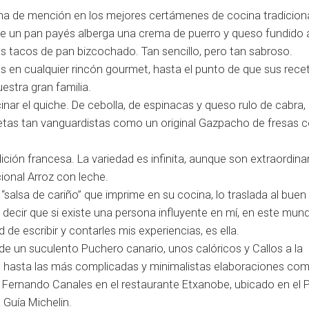
gna de mención en los mejores certámenes de cocina tradiciona
a que un pan payés alberga una crema de puerro y queso fundid
s tacos de pan bizcochado. Tan sencillo, pero tan sabroso.
 en cualquier rincón gourmet, hasta el punto de que sus rece
stra gran familia.
nar el quiche. De cebolla, de espinacas y queso rulo de cabra, 
cetas tan vanguardistas como un original Gazpacho de fresas 
ición francesa. La variedad es infinita, aunque son extraordinar
icional Arroz con leche.
alsa de cariño” que imprime en su cocina, lo traslada al buen 
decir que si existe una persona influyente en mí, en este mun
 de escribir y contarles mis experiencias, es ella.
e un suculento Puchero canario, unos calóricos y Callos a la
o, hasta las más complicadas y minimalistas elaboraciones com
 Fernando Canales en el restaurante Etxanobe, ubicado en el 
 Guía Michelin.