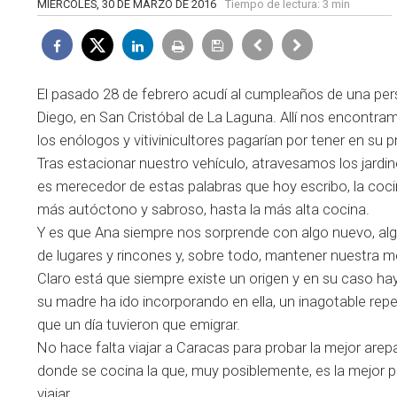
MIÉRCOLES, 30 DE MARZO DE 2016
Tiempo de lectura:
3 min
El pasado 28 de febrero acudí al cumpleaños de una per
Diego, en San Cristóbal de La Laguna. Allí nos encont
los enólogos y vitivinicultores pagarían por tener en su 
Tras estacionar nuestro vehículo, atravesamos los jardin
es merecedor de estas palabras que hoy escribo, la cocin
más autóctono y sabroso, hasta la más alta cocina.
Y es que Ana siempre nos sorprende con algo nuevo, al
de lugares y rincones y, sobre todo, mantener nuestra me
Claro está que siempre existe un origen y en su caso hay 
su madre ha ido incorporando en ella, un inagotable repert
que un día tuvieron que emigrar.
No hace falta viajar a Caracas para probar la mejor are
donde se cocina la que, muy posiblemente, es la mejor 
viajar.