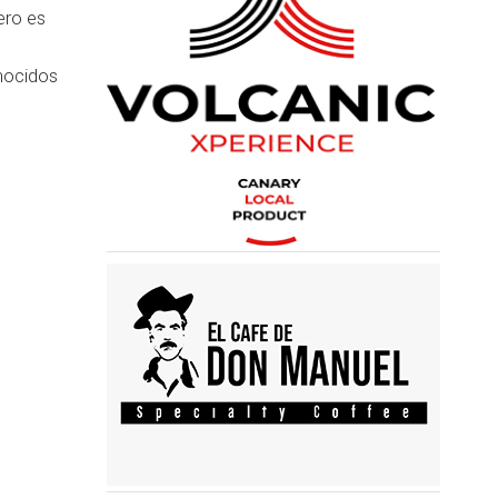
ero es
nocidos