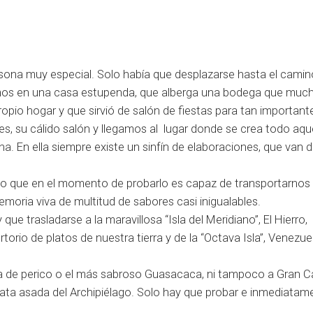
sona muy especial. Solo había que desplazarse hasta el cami
ramos en una casa estupenda, que alberga una bodega que muc
propio hogar y que sirvió de salón de fiestas para tan important
es, su cálido salón y llegamos al lugar donde se crea todo aqu
a. En ella siempre existe un sinfín de elaboraciones, que van 
go que en el momento de probarlo es capaz de transportarnos 
moria viva de multitud de sabores casi inigualables.
que trasladarse a la maravillosa “Isla del Meridiano”, El Hierro
orio de platos de nuestra tierra y de la “Octava Isla”, Venezuel
pa de perico o el más sabroso Guasacaca, ni tampoco a Gran Ca
pata asada del Archipiélago. Solo hay que probar e inmediatam