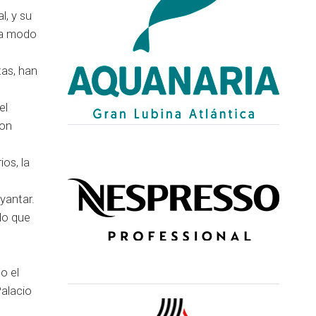
l, y su
o a modo
tas, han
el
con
ios, la
yantar.
do que
o el
Palacio