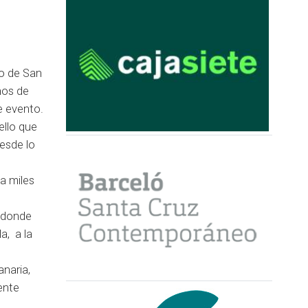
no de San
hos de
e evento.
ello que
desde lo
a miles
, donde
a, a la
naria,
ente