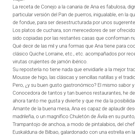
La receta de Conejo a la canaria de Ana es fabulosa, di
particular versión del Pan de puerros, inigualable, en l
de fondue, para ser desestructurada por unos sugerente
Los platos de cuchara, son merecedores de ser ofrecidos
sido copiadas por las restantes casas que conforman nue
Qué decir de las mil y una formas que Ana tiene para coci
clásico Quiche Lorraine, etc., etc. acompañados por re
virutas crujientes de jamón ibérico.
Su repostería no tiene nada que envidiarle a la mejor trad
Mousse de higo, las clásicas y sencillas natillas y el trad
Pero, ¿y su buen gusto gastronómico? El mismo sabor y “s
Conocedora de tantos y tan buenos restaurantes, he de 
ahora tanto me gusta y divierte y que me da la posibilidad
Amante de la buena mesa, Ana es capaz de aplaudir desd
madrileña, o un magnífico Chuletón de Ávila en su punt
Trampantojo de anchoa, a modo de pintalabios, del chef
Euskalduna de Bilbao, galardonado con una estrella en la