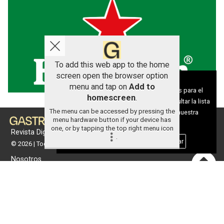
To add this web app to the home
screen open the browser option
Aviso sobre el Uso de cookies:
menu and tap on
Add to
Utilizamos cookies nuestras y de terceros para el
homescreen
.
funcionamiento del digital. Puedes consultar la lista
The menu can be accessed by pressing the
de cookies y como desconectarlas.
Ver nuestra
menu hardware button if your device has
Política de Privacidad y Cookies
one, or by tapping the top right menu icon
Revista Digital de gastronomía
.
Aceptar Cookies
Personalizar
© 2026 | Todos los derechos reservados
Nosotros
Contacto
Términos de uso
Protección de datos
Política de cookies