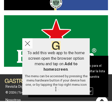
To add this web app to the home
screen open the browser option
Aviso sobre el Uso de cookies:
menu and tap on
Add to
Utilizamos cookies nuestras y de terceros para el
homescreen
.
funcionamiento del digital. Puedes consultar la lista
The menu can be accessed by pressing the
de cookies y como desconectarlas.
Ver nuestra
menu hardware button if your device has
Política de Privacidad y Cookies
one, or by tapping the top right menu icon
Revista Digital de gastronomía
.
Aceptar Cookies
Personalizar
© 2026 | Todos los derechos reservados
Nosotros
Contacto