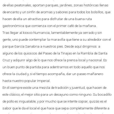
de ellas peatonales, aportan parques, jardines, zonas históricas llenas
de encanto y un sinfín de aromas y sabores para todos los bolsillos, que
hacen de ella un atractivo para disfrutar de una buena ruta
gastronómica que comienza con el primer café de la mañana.
Tras llegar al kiosco Numancia, lamentablemente ya cerrado y sin
gente, uno puede contemplar la maravilla que tiene a su alrededor con el
parque García Sanabria a nuestros pies. Desde aquí dirigirnos a
alguno de los quioscos del Paseo de la Tinajas en la Rambla de Santa
Cruz y adquirir algo de lo que nos ofrece la prensa local y nacional. Es
un buen punto de partida para adentrarnos en todo aquello que nos
ofrece la ciudad y, si el tiempo acompaña, dar un paseo mañanero
hasta nuestro popular Imperial.
En él siempre existe una mezcla de tradición y juventud, que hacen de
este clásico, el mejor sitio para un desayuno como ninguno. Su bocadillo
de pollo es inigualable, y por mucho que se intente copiar, quizás es el
sabor que le da el local el que hace que sepa completamente diferente a