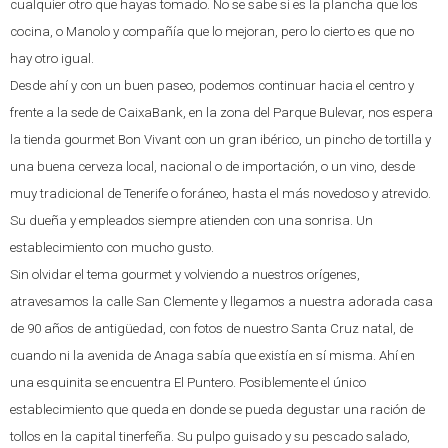
cualquier otro que hayas tomado. No se sabe si es la plancha que los
cocina, o Manolo y compañía que lo mejoran, pero lo cierto es que no
hay otro igual.
Desde ahí y con un buen paseo, podemos continuar hacia el centro y
frente a la sede de CaixaBank, en la zona del Parque Bulevar, nos espera
la tienda gourmet Bon Vivant con un gran ibérico, un pincho de tortilla y
una buena cerveza local, nacional o de importación, o un vino, desde
muy tradicional de Tenerife o foráneo, hasta el más novedoso y atrevido.
Su dueña y empleados siempre atienden con una sonrisa. Un
establecimiento con mucho gusto.
Sin olvidar el tema gourmet y volviendo a nuestros orígenes,
atravesamos la calle San Clemente y llegamos a nuestra adorada casa
de 90 años de antigüedad, con fotos de nuestro Santa Cruz natal, de
cuando ni la avenida de Anaga sabía que existía en sí misma. Ahí en
una esquinita se encuentra El Puntero. Posiblemente el único
establecimiento que queda en donde se pueda degustar una ración de
tollos en la capital tinerfeña. Su pulpo guisado y su pescado salado,