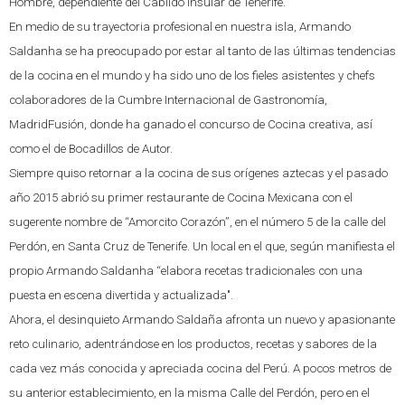
Hombre, dependiente del Cabildo Insular de Tenerife.
En medio de su trayectoria profesional en nuestra isla, Armando
Saldanha se ha preocupado por estar al tanto de las últimas tendencias
de la cocina en el mundo y ha sido uno de los fieles asistentes y chefs
colaboradores de la Cumbre Internacional de Gastronomía,
MadridFusión, donde ha ganado el concurso de Cocina creativa, así
como el de Bocadillos de Autor.
Siempre quiso retornar a la cocina de sus orígenes aztecas y el pasado
año 2015 abrió su primer restaurante de Cocina Mexicana con el
sugerente nombre de “Amorcito Corazón”, en el número 5 de la calle del
Perdón, en Santa Cruz de Tenerife. Un local en el que, según manifiesta el
propio Armando Saldanha “elabora recetas tradicionales con una
puesta en escena divertida y actualizada".
Ahora, el desinquieto Armando Saldaña afronta un nuevo y apasionante
reto culinario, adentrándose en los productos, recetas y sabores de la
cada vez más conocida y apreciada cocina del Perú. A pocos metros de
su anterior establecimiento, en la misma Calle del Perdón, pero en el