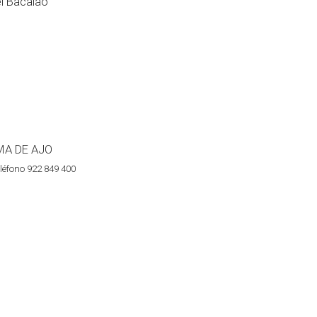
l Bacalao
MA DE AJO
léfono 922 849 400