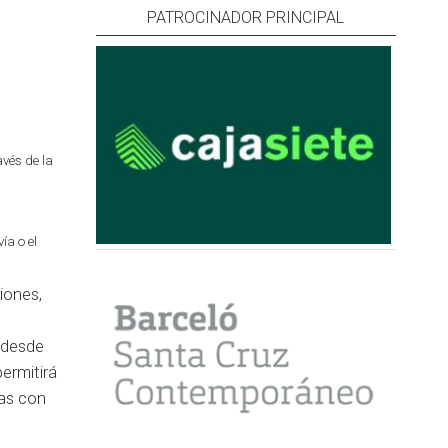
PATROCINADOR PRINCIPAL
vés de la
ía o el
iones,
 desde
ermitirá
das con