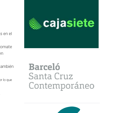
s en el
 tomate
en
 también
or lo que
.