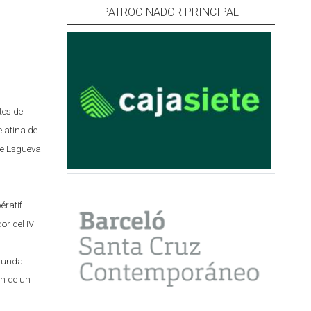
PATROCINADOR PRINCIPAL
es del
latina de
 de Esgueva
ératif
or del IV
egunda
ón de un