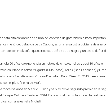
á en esta cita enmarcada en una de las ferias de gastronomía más important
rios menú degustación de La Cúpula, es una falsa ostra cubierta de una ge
de tomate con malvasía, queso ricotta, puré de papa negra y un pesto de flor
ula 20 años de experiencia en hoteles de cinco estrellas y casi 10 años en
estrellas Michelin como Mugaritz (Guipúzcoa), Arzak (San Sebastián) y LImp
hefs como Paco Roncero, Quique Dacosta o Paco Pérez. En 2015 fue el ganad
con el plato "Tierra de Mar".
iza todos los años en Madrid Fusión y se hizo con el segundo premio en la s
 Basque Culinary Center en 2014. En la actualidad colabora en la realizaci
gica, con una estrella Michelin.