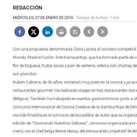
REDACCIÓN
MIÉRCOLES, 27 DE ENERO DE 2016
Tiempo de lectura:
1 min
Con una propuesta denominada
Ostra Láctea
, el cocinero competir
Mundo, Madrid Fusión. Este trampantojo, que ha formado parte de va
flor de Esgueva, frutos secos y pan de centeno, rellena con chutney 
con plancton.
Rubén Cabrera, de 36 años, comenzó muy joven en la cocina y ya acum
restaurantes gourmet. Ha realizado stages en tres restaurantes con 
(Bélgica). También ha trabajado en eventos gastronómicos junto a c
Concurso Internacional de Cocina Creativa de la Gamba Roja de Dénia 
Ha sido finalista en el concurso de bocadillos de autor que se organ
edición de “Cocinando Nuestros Sabores”, concurso organizado por el
menú con el chef belga Benoit Nessy, del restaurante LImpératif de Bél