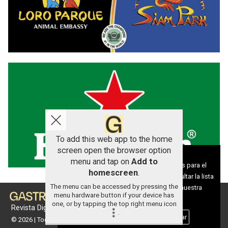
To add this web app to the home
screen open the browser option
Aviso sobre el Uso de cookies:
menu and tap on
Add to
Utilizamos cookies nuestras y de terceros para el
homescreen
.
funcionamiento del digital. Puedes consultar la lista
The menu can be accessed by pressing the
de cookies y como desconectarlas.
Ver nuestra
menu hardware button if your device has
Política de Privacidad y Cookies
one, or by tapping the top right menu icon
Revista Digital de gastronomía
.
Aceptar Cookies
Personalizar
© 2026 | Todos los derechos reservados