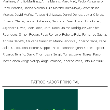
Martinez, Virgilio Martínez, Anna Merino, Marc Miró, Paolo Montanaro,
Paco Morales, Carlos Moreno, Luis Moreno, Kiko Moya, Javier de las
Muelas, David Muñoz, Tatsuo Nishizawa, Daniel Ochoa, Javier Olleros,
Ricardo Oteros, Leonardo Pereira, Santiago Pérez, Erwan Poudoulec,
Alejandra Rivas, Joan Roca, Jordi Roca, Jaime Rodríguez, Jennifer
Rodríguez, Simon Rogan, Paco Roncero, Roberto Ruiz, Fernando Sáenz,
Andrea Salvetti, Azucena Sánchez, Mario Sandoval, Ricardo Sanz, Pepe
Solla, Quico Sosa, Nooror Steppe, Thitid Tassanakajohn, Carles Tejedor,
Ricardo Temiño, David Thompson, Sergio Torres, Javier Torres, Paco
Torreblanca, Jorge Vallejo, Ángel Velasco, Ricardo Vélez, Setsuko Yuuki.
PATROCINADOR PRINCIPAL