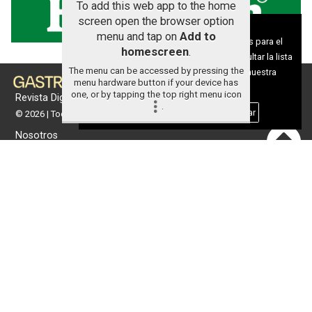
To add this web app to the home
screen open the browser option
Aviso sobre el Uso de cookies:
menu and tap on
Add to
Utilizamos cookies nuestras y de terceros para el
homescreen
.
funcionamiento del digital. Puedes consultar la lista
The menu can be accessed by pressing the
de cookies y como desconectarlas.
Ver nuestra
menu hardware button if your device has
Política de Privacidad y Cookies
one, or by tapping the top right menu icon
Revista Digital de gastronomía
.
Aceptar Cookies
Personalizar
© 2026 | Todos los derechos reservados
Nosotros
Contacto
Términos de uso
Protección de datos
Política de cookies
Portada
Actualidad
Gastronomía
Universo 'GastroCanalla'
Aula de Cocina
Hemeroteca
Temas de
Nosotros
actualidad