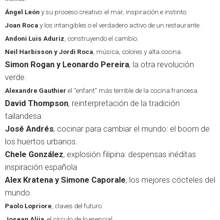
Ángel León
y su proceso creativo: el mar, inspiración e instinto.
Joan Roca
y los intangibles o el verdadero activo de un restaurante.
Andoni Luis Aduriz
, construyendo el cambio.
Neil Harbisson y Jordi Roca
, música, colores y alta cocina.
Simon Rogan y Leonardo Pereira
, la otra revolución
verde.
Alexandre Gauthier
el “enfant” más terrible de la cocina francesa.
David Thompson
, reinterpretación de la tradición
tailandesa.
José Andrés
, cocinar para cambiar el mundo: el boom de
los huertos urbanos.
Chele González
, explosión filipina: despensas inéditas
inspiración española
Alex Kratena y Simone Caporale
, los mejores cócteles del
mundo.
Paolo Lopriore
, claves del futuro.
Josean Alija
, el círculo de lo esencial.