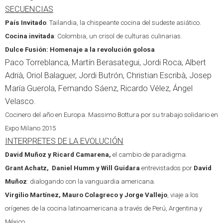
SECUENCIAS
País Invitado
: Tailandia, la chispeante cocina del sudeste asiático.
Cocina invitada
: Colombia, un crisol de culturas culinarias.
Dulce Fusión: Homenaje a la revolución golosa
Paco Torreblanca, Martín Berasategui, Jordi Roca, Albert
Adrià, Oriol Balaguer, Jordi Butrón, Christian Escribà, Josep
María Guerola, Fernando Sáenz, Ricardo Vélez, Ángel
Velasco.
Cocinero del año en Europa. Massimo Bottura por su trabajo solidario en
Expo Milano 2015
INTERPRETES DE LA EVOLUCIÓN
David Muñoz y Ricard Camarena,
el cambio de paradigma.
Grant Achatz, Daniel Humm y Will Guidara
entrevistados por
David
Muñoz
: dialogando con la vanguardia americana.
Virgilio Martínez, Mauro Colagreco y Jorge Vallejo
, viaje a los
orígenes de la cocina latinoamericana a través de Perú, Argentina y
México.