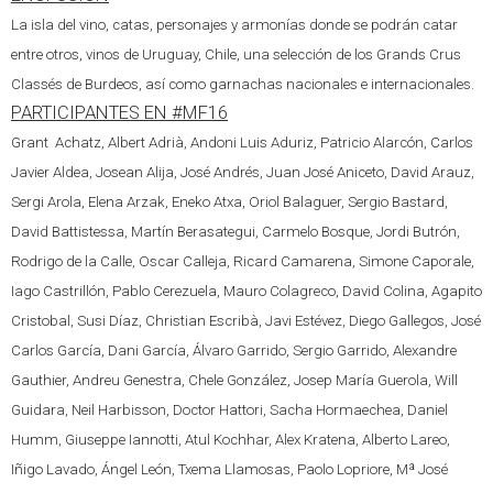
La isla del vino, catas, personajes y armonías donde se podrán catar
entre otros, vinos de Uruguay, Chile, una selección de los Grands Crus
Classés de Burdeos, así como garnachas nacionales e internacionales.
PARTICIPANTES EN #MF16
Grant Achatz, Albert Adrià, Andoni Luis Aduriz, Patricio Alarcón, Carlos
Javier Aldea, Josean Alija, José Andrés, Juan José Aniceto, David Arauz,
Sergi Arola, Elena Arzak, Eneko Atxa, Oriol Balaguer, Sergio Bastard,
David Battistessa, Martín Berasategui, Carmelo Bosque, Jordi Butrón,
Rodrigo de la Calle, Oscar Calleja, Ricard Camarena, Simone Caporale,
Iago Castrillón, Pablo Cerezuela, Mauro Colagreco, David Colina, Agapito
Cristobal, Susi Díaz, Christian Escribà, Javi Estévez, Diego Gallegos, José
Carlos García, Dani García, Álvaro Garrido, Sergio Garrido, Alexandre
Gauthier, Andreu Genestra, Chele González, Josep María Guerola, Will
Guidara, Neil Harbisson, Doctor Hattori, Sacha Hormaechea, Daniel
Humm, Giuseppe Iannotti, Atul Kochhar, Alex Kratena, Alberto Lareo,
Iñigo Lavado, Ángel León, Txema Llamosas, Paolo Lopriore, Mª José