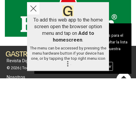
To add this web app to the home
screen open the browser option
Aviso sobre el Uso de cookies:
menu and tap on
Add to
Utilizamos cookies nuestras y de terceros para el
homescreen
.
funcionamiento del digital. Puedes consultar la lista
The menu can be accessed by pressing the
de cookies y como desconectarlas.
Ver nuestra
menu hardware button if your device has
Política de Privacidad y Cookies
one, or by tapping the top right menu icon
Revista Digital de gastronomía
.
Aceptar Cookies
Personalizar
© 2026 | Todos los derechos reservados
Nosotros
Contacto
Términos de uso
Protección de datos
Política de cookies
Portada
Actualidad
Gastronomía
Universo 'GastroCanalla'
Aula de Cocina
Hemeroteca