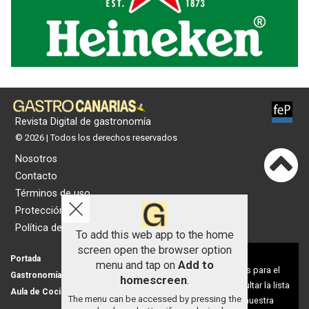
Revista Digital de gastronomía
© 2026 | Todos los derechos reservados
Nosotros
Contacto
Términos de uso
Protección de datos
Política de cookies
To add this web app to the home
screen open the browser option
Aviso sobre el Uso de cookies:
Portada
Actualidad
menu and tap on
Add to
Utilizamos cookies nuestras y de terceros para el
Gastronomía
Universo 'GastroCanalla'
homescreen
.
funcionamiento del digital. Puedes consultar la lista
Aula de Cocina
Hemeroteca
The menu can be accessed by pressing the
de cookies y como desconectarlas.
Ver nuestra