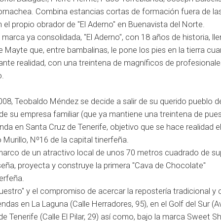
ornachea. Combina estancias cortas de formación fuera de las
n el propio obrador de "El Aderno" en Buenavista del Norte.
 marca ya consolidada, "El Aderno", con 18 años de historia, ll
 Mayte que, entre bambalinas, le pone los pies en la tierra cua
ante realidad, con una treintena de magníficos de profesionale
o.
008, Teobaldo Méndez se decide a salir de su querido pueblo d
a de su empresa familiar (que ya mantiene una treintena de pue
ienda en Santa Cruz de Tenerife, objetivo que se hace realidad e
urillo, Nº16 de la capital tinerfeña.
marco de un atractivo local de unos 70 metros cuadrado de sup
iseña, proyecta y construye la primera "Cava de Chocolate"
erfeña.
uestro" y el compromiso de acercar la repostería tradicional y 
ndas en La Laguna (Calle Herradores, 95), en el Golf del Sur (A
 Tenerife (Calle El Pilar, 29) así como, bajo la marca Sweet S