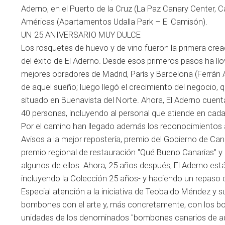
Aderno, en el Puerto de la Cruz (La Paz Canary Center, C
Américas (Apartamentos Udalla Park – El Camisón).
UN 25 ANIVERSARIO MUY DULCE
Los rosquetes de huevo y de vino fueron la primera creac
del éxito de El Aderno. Desde esos primeros pasos ha ll
mejores obradores de Madrid, París y Barcelona (Ferrán A
de aquel sueño; luego llegó el crecimiento del negocio, 
situado en Buenavista del Norte. Ahora, El Aderno cuenta 
40 personas, incluyendo al personal que atiende en cad
Por el camino han llegado además los reconocimientos a
Avisos a la mejor repostería, premio del Gobierno de Can
premio regional de restauración "Qué Bueno Canarias" y
algunos de ellos. Ahora, 25 años después, El Aderno es
incluyendo la Colección 25 años- y haciendo un repaso 
Especial atención a la iniciativa de Teobaldo Méndez y su
bombones con el arte y, más concretamente, con los bom
unidades de los denominados "bombones canarios de aut