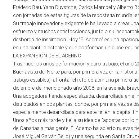
Fréderic Bau, Yann Duystche, Carlos Mampel y Alberto B
con jornadas de estas figuras de la repostería mundial e
Su trabajo innovador y exigente le ha llevado a crear una
esfuerzo y muchas satisfacciones, junto a su inseparable
desborda de inspiración. Hoy "El Aderno" es una apasion
en una plantilla estable y que conforman un dulce equip
LA EXPANSIÓN DE EL ADERNO
Tras muchos años de formación y duro trabajo, el año 2
Buenavista del Norte para, por primera vez en la histori
trabajo estables), afrontar el reto de abrir una primera t
diciembre del mencionado año 2008, en la avenida Bravo M
Una acogedora tienda especializada, desarrollada en el 
distribuidos en dos plantas, donde, por primera vez se d
especialmente desarrollada para este fin en la capital tin
Unos años más tarde y fiel a su idea de "apostar por lo n
de Canarias a más gente, El Aderno ha abierto nuevas tie
José Miguel Galván Bello) y una segunda en Santa Cruz de