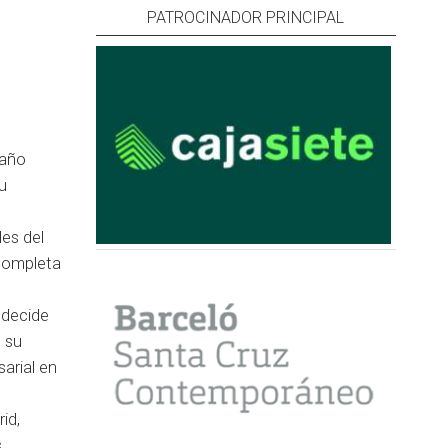
PATROCINADOR PRINCIPAL
 año
u
les del
 completa
 decide
e su
arial en
id,
,