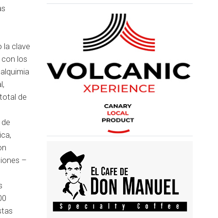
as
 la clave
 con los
 alquimia
l,
total de
 de
ica,
on
ciones –
s
00
stas