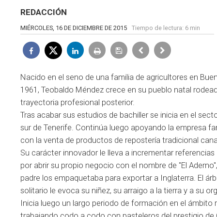
REDACCIÓN
MIÉRCOLES, 16 DE DICIEMBRE DE 2015
Tiempo de lectura:
6 min
Nacido en el seno de una familia de agricultores en Buen
1961, Teobaldo Méndez crece en su pueblo natal rodeado d
trayectoria profesional posterior.
Tras acabar sus estudios de bachiller se inicia en el sec
sur de Tenerife. Continúa luego apoyando la empresa fa
con la venta de productos de repostería tradicional cana
Su carácter innovador le lleva a incrementar referencias 
por abrir su propio negocio con el nombre de "El Aderno"
padre los empaquetaba para exportar a Inglaterra. El ár
solitario le evoca su niñez, su arraigo a la tierra y a su org
Inicia luego un largo periodo de formación en el ámbito 
trabajando codo a codo con pasteleros del prestigio de O