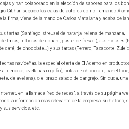
s cajas y han colaborado en la elección de sabores para los b
gio Gil, han seguido las cajas de autores como Fernando Álam
 la firma, viene de la mano de Carlos Matallana y acaba de la
s tartas (Santiago, streusel de naranja, rellena de manzana,
o de trujas, milhojas de donant, pastel de fresa…), sus mouses (F
e café, de chocolate…) y sus tartas (Ferrero, Tazacorte, Zuleic
fechas navideñas, la especial oferta de El Aderno en productos
e almendras, avellanas o gofio), bolas de chocolate, panettone
aete, de avellana), o el brazo salado de cangrejo. Sin duda, un
Internet, en la llamada "red de redes", a través de su página we
da la información más relevante de la empresa, su historia, 
 sus servicios, etc.