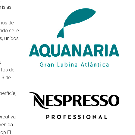
 islas
enos de
ndo se le
s, unidos
e
stos de
l 3 de
erficie,
creativa
venida
hop El