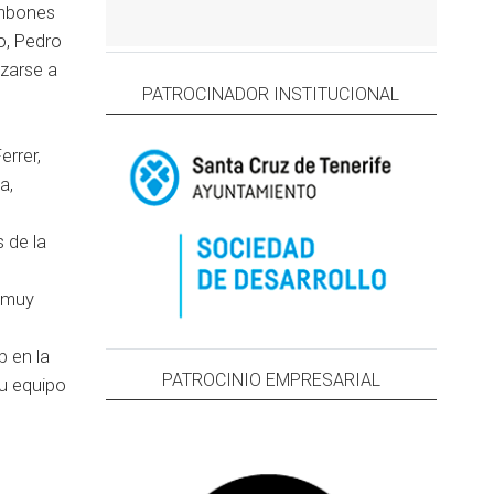
ombones
o, Pedro
nzarse a
PATROCINADOR INSTITUCIONAL
errer,
a,
 de la
,
a muy
b en la
PATROCINIO EMPRESARIAL
su equipo