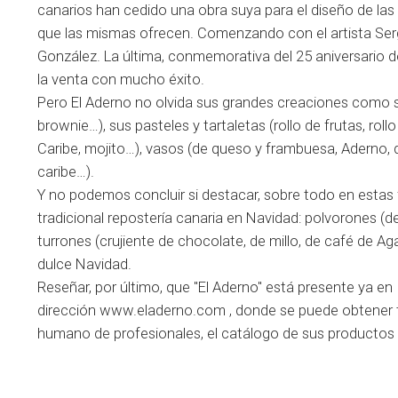
canarios han cedido una obra suya para el diseño de la
que las mismas ofrecen. Comenzando con el artista Ser
González. La última, conmemorativa del 25 aniversario de
la venta con mucho éxito.
Pero El Aderno no olvida sus grandes creaciones como su
brownie…), sus pasteles y tartaletas (rollo de frutas, roll
Caribe, mojito…), vasos (de queso y frambuesa, Aderno, d
caribe…).
Y no podemos concluir si destacar, sobre todo en estas 
tradicional repostería canaria en Navidad: polvorones (d
turrones (crujiente de chocolate, de millo, de café de Ag
dulce Navidad.
Reseñar, por último, que "El Aderno" está presente ya en 
dirección www.eladerno.com , donde se puede obtener to
humano de profesionales, el catálogo de sus productos y