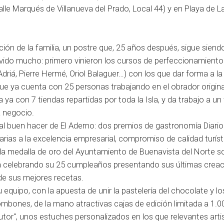
alle Marqués de Villanueva del Prado, Local 44) y en Playa de L
ión de la familia, un postre que, 25 años después, sigue siendo
ovido mucho: primero vinieron los cursos de perfeccionamiento
driá, Pierre Hermé, Oriol Balaguer…) con los que dar forma a la
que ya cuenta con 25 personas trabajando en el obrador origina
ya con 7 tiendas repartidas por toda la Isla, y da trabajo a un 
a negocio.
l buen hacer de El Aderno: dos premios de gastronomía Diario
arias a la excelencia empresarial, compromiso de calidad turíst
 la medalla de oro del Ayuntamiento de Buenavista del Norte s
tá celebrando su 25 cumpleaños presentando sus últimas crea
de sus mejores recetas.
 equipo, con la apuesta de unir la pastelería del chocolate y lo
bones, de la mano atractivas cajas de edición limitada a 1.0
or", unos estuches personalizados en los que relevantes arti