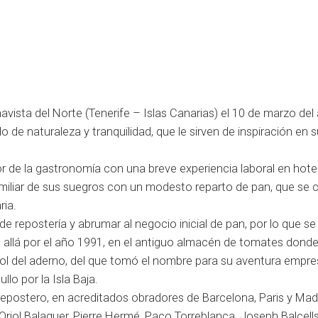
avista del Norte (Tenerife – Islas Canarias) el 10 de marzo del
e naturaleza y tranquilidad, que le sirven de inspiración en s
tor de la gastronomía con una breve experiencia laboral en hote
miliar de sus suegros con un modesto reparto de pan, que se
ria.
de repostería y abrumar al negocio inicial de pan, por lo que se
, allá por el año 1991, en el antiguo almacén de tomates dond
bol del aderno, del que tomó el nombre para su aventura empres
ullo por la Isla Baja.
repostero, en acreditados obradores de Barcelona, Paris y Madr
riol Balaguer, Pierre Hermé, Paco Torreblanca, Joseph Balcells