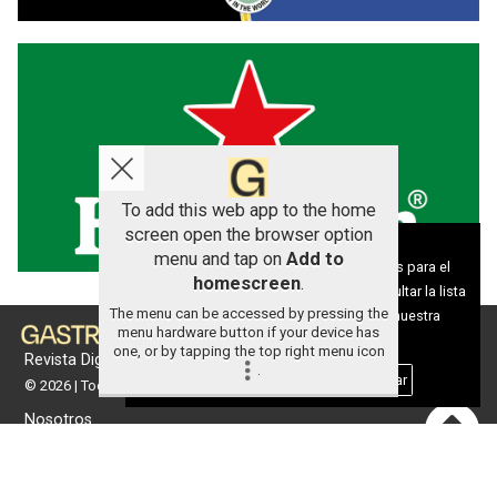
To add this web app to the home
screen open the browser option
Aviso sobre el Uso de cookies:
menu and tap on
Add to
Utilizamos cookies nuestras y de terceros para el
homescreen
.
funcionamiento del digital. Puedes consultar la lista
The menu can be accessed by pressing the
de cookies y como desconectarlas.
Ver nuestra
menu hardware button if your device has
Política de Privacidad y Cookies
one, or by tapping the top right menu icon
Revista Digital de gastronomía
.
Aceptar Cookies
Personalizar
© 2026 | Todos los derechos reservados
Nosotros
Contacto
Términos de uso