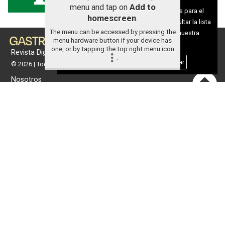
Aviso sobre el Uso de cookies:
menu and tap on
Add to
Utilizamos cookies nuestras y de terceros para el
homescreen
.
funcionamiento del digital. Puedes consultar la lista
The menu can be accessed by pressing the
de cookies y como desconectarlas.
Ver nuestra
menu hardware button if your device has
Política de Privacidad y Cookies
one, or by tapping the top right menu icon
Revista Digital de gastronomía
.
Aceptar Cookies
Personalizar
© 2026 | Todos los derechos reservados
Nosotros
Contacto
Términos de uso
Protección de datos
Política de cookies
Portada
Actualidad
Gastronomía
Universo 'GastroCanalla'
Aula de Cocina
Hemeroteca
Temas de
Nosotros
actualidad
Publicidad