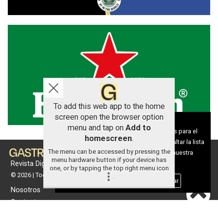
To add this web app to the home
screen open the browser option
Aviso sobre el Uso de cookies:
menu and tap on
Add to
Utilizamos cookies nuestras y de terceros para el
homescreen
.
funcionamiento del digital. Puedes consultar la lista
The menu can be accessed by pressing the
de cookies y como desconectarlas.
Ver nuestra
menu hardware button if your device has
Revista Digital de gastronomía
Política de Privacidad y Cookies
one, or by tapping the top right menu icon
© 2026 | Todos los derechos reservados
.
Aceptar Cookies
Personalizar
Nosotros
Contacto
Términos de uso