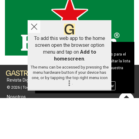
To add this web app to the home
screen open the browser option
Aviso sobre el Uso de cookies:
menu and tap on
Add to
Utilizamos cookies nuestras y de terceros para el
homescreen
.
funcionamiento del digital. Puedes consultar la lista
The menu can be accessed by pressing the
de cookies y como desconectarlas.
Ver nuestra
menu hardware button if your device has
Política de Privacidad y Cookies
one, or by tapping the top right menu icon
Revista Digital de gastronomía
.
Aceptar Cookies
Personalizar
© 2026 | Todos los derechos reservados
Nosotros
Contacto
Términos de uso
Protección de datos
Política de cookies