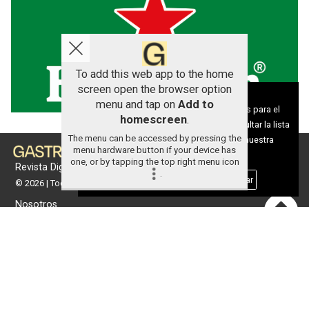
To add this web app to the home
screen open the browser option
Aviso sobre el Uso de cookies:
menu and tap on
Add to
Utilizamos cookies nuestras y de terceros para el
homescreen
.
funcionamiento del digital. Puedes consultar la lista
The menu can be accessed by pressing the
de cookies y como desconectarlas.
Ver nuestra
menu hardware button if your device has
Política de Privacidad y Cookies
one, or by tapping the top right menu icon
Revista Digital de gastronomía
.
Aceptar Cookies
Personalizar
© 2026 | Todos los derechos reservados
Nosotros
Contacto
Términos de uso
Protección de datos
Política de cookies
Portada
Actualidad