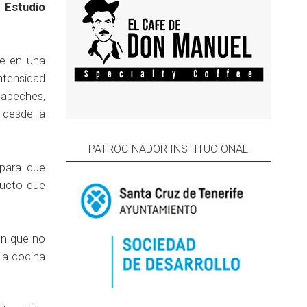
el
Estudio
se en una
ntensidad
cabeches,
 desde la
PATROCINADOR INSTITUCIONAL
 para que
ducto que
ón que no
 la cocina