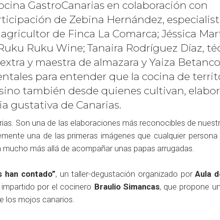
ocina GastroCanarias en colaboración con
rticipación de Zebina Hernández, especialis
agricultor de Finca La Comarca; Jéssica Mart
 Ruku Ruku Wine; Tanaira Rodríguez Díaz, té
s extra y maestra de almazara y Yaiza Betanco
tales para entender que la cocina de territ
 sino también desde quienes cultivan, elabor
a gustativa de Canarias.
as. Son una de las elaboraciones más reconocibles de nuestr
lemente una de las primeras imágenes que cualquier persona 
 va mucho más allá de acompañar unas papas arrugadas.
s han contado”
, un taller-degustación organizado por
Aula d
e impartido por el cocinero
Braulio Simancas
, que propone un
 los mojos canarios.