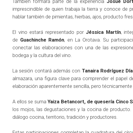
También formará parte de la experiencia
Josué Dort
imprescindible de quien trabaja la tierra y conoce de 
hablar también de pimientas, hierbas, ajos, producto fre
El vino estará representado por
Jéssica Martín
, int
de
Guachinche Ramón
, en La Orotava. Su participaci
conectar las elaboraciones con una de las expresione
bodega y la cultura del vino.
La sesión contará además con
Tanaira Rodríguez Dí
almazara, una figura clave para comprender el papel de l
elaboración aparentemente sencilla, pero técnicament
A ellos se suma
Yaiza Betancort, de quesería Cinco 
los mojos, las degustaciones y la cocina de producto.
diálogo cocina, territorio, tradición y productores.
Estas participaciones completan la cuadratura del círcu