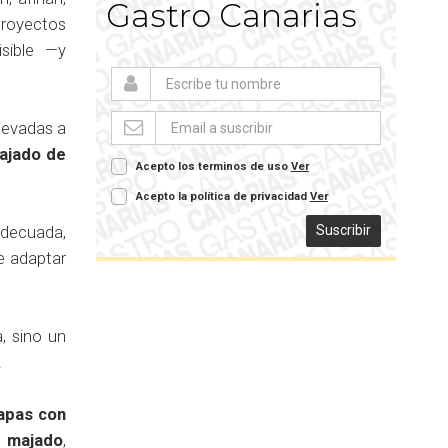
Gastro Canarias
proyectos
isible —y
llevadas a
majado de
Acepto los terminos de uso
Ver
Acepto la política de privacidad
Ver
Suscribir
adecuada,
e adaptar
, sino un
.
lapas con
n majado
,