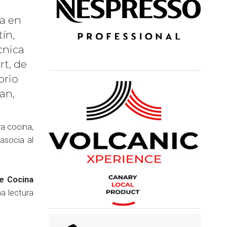
ta en
ín,
cnica
rt, de
orio
an,
a cocina,
asocia al
e Cocina
a lectura