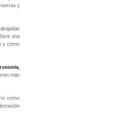
nservas y
rabajadas
. Será una
ne y cómo
tronomía,
iones más
sino como
aboración