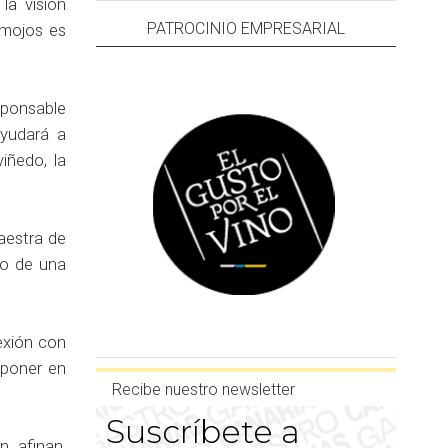
la visión
PATROCINIO EMPRESARIAL
 mojos es
ponsable
 ayudará a
iñedo, la
maestra de
tro de una
exión con
 poner en
Recibe nuestro newsletter
Suscríbete a
, afinan,