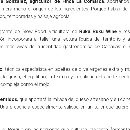
a González, agricultor de Finca La Comarca
, aportando 
primera mano el origen de los ingredientes. Porque hablar de
sco, temporadas y paisaje agrícola.
egrante de Slow Food, viticultora de
Ruku Ruku Wine
y res
ón incorporará al taller una lectura líquida del territorio y
s más vivas de la identidad gastronómica de Canarias: el v
az
, técnica especialista en aceites de oliva vírgenes extra y 
a grasa, el equilibrio, la textura y la calidad del aceite den
e compleja como el mojo.
Sentidos
, que aportará la mirada del queso artesano y su con
 Una presencia especialmente valiosa en un taller que quiere
lo. Porque sin las personas que cultivan, elaboran, fermentan