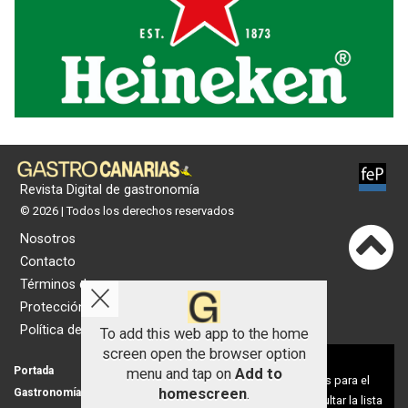
Revista Digital de gastronomía
© 2026 | Todos los derechos reservados
Nosotros
Contacto
Términos de uso
Protección de datos
Política de cookies
To add this web app to the home
screen open the browser option
Aviso sobre el Uso de cookies:
Portada
Actualidad
menu and tap on
Add to
Utilizamos cookies nuestras y de terceros para el
homescreen
.
Gastronomía
Universo 'GastroCanalla'
funcionamiento del digital. Puedes consultar la lista