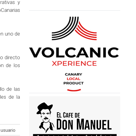
rativas y
oCanarias
en uno de
o directo
ón de los
lo de las
les de la
usuario