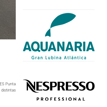
IES Punta
distintas