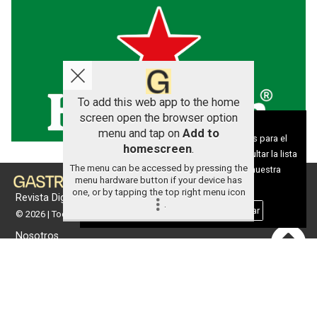
To add this web app to the home
screen open the browser option
Aviso sobre el Uso de cookies:
menu and tap on
Add to
Utilizamos cookies nuestras y de terceros para el
homescreen
.
funcionamiento del digital. Puedes consultar la lista
The menu can be accessed by pressing the
de cookies y como desconectarlas.
Ver nuestra
menu hardware button if your device has
Política de Privacidad y Cookies
one, or by tapping the top right menu icon
Revista Digital de gastronomía
.
Aceptar Cookies
Personalizar
© 2026 | Todos los derechos reservados
Nosotros
Contacto
Términos de uso
Protección de datos
Política de cookies