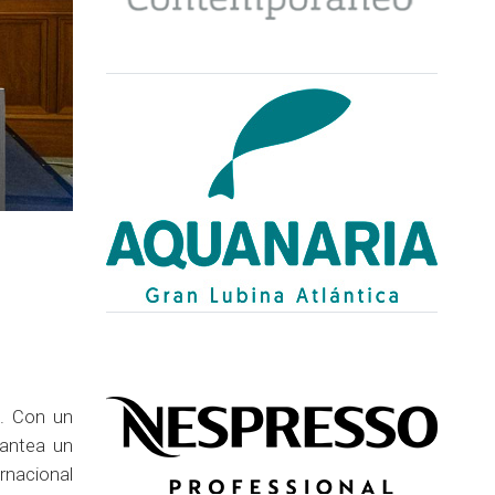
l. Con un
antea un
ernacional