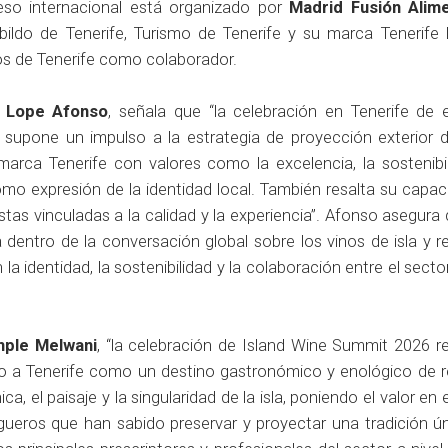
reso internacional está organizado por
Madrid Fusión Alim
ildo de Tenerife, Turismo de Tenerife y su marca Tenerife 
s de Tenerife como colaborador.
,
Lope Afonso
, señala que “la celebración en Tenerife de 
 supone un impulso a la estrategia de proyección exterior de 
 marca Tenerife con valores como la excelencia, la sostenibil
como expresión de la identidad local. También resalta su capa
estas vinculadas a la calidad y la experiencia”. Afonso asegura
entro de la conversación global sobre los vinos de isla y re
la identidad, la sostenibilidad y la colaboración entre el secto
mple Melwani
, “la celebración de Island Wine Summit 2026 r
do a Tenerife como un destino gastronómico y enológico de r
ca, el paisaje y la singularidad de la isla, poniendo el valor en 
gueros que han sabido preservar y proyectar una tradición ún