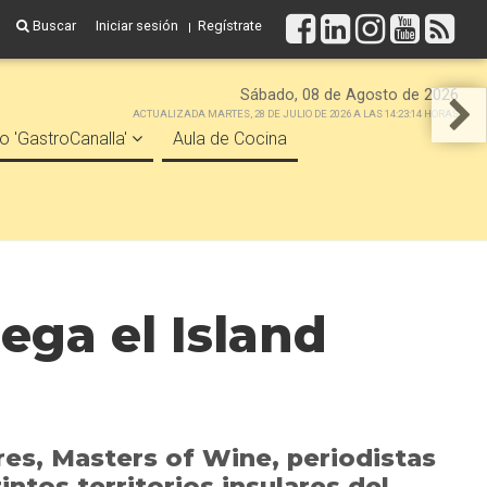
Buscar
Iniciar sesión
Regístrate
Sábado, 08 de Agosto de 2026
ACTUALIZADA MARTES, 28 DE JULIO DE 2026 A LAS 14:23:14 HORAS
o 'GastroCanalla'
Aula de Cocina
lega el Island
ores, Masters of Wine, periodistas
ntos territorios insulares del