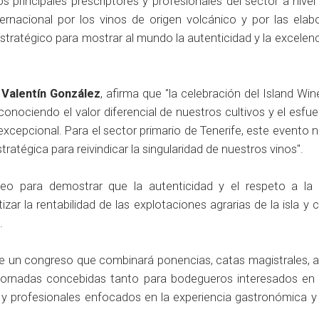
 principales prescriptores y profesionales del sector a nivel
ernacional por los vinos de origen volcánico y por las elab
estratégico para mostrar al mundo la autenticidad y la excelen
,
Valentín González
, afirma que "la celebración del Island W
reconociendo el valor diferencial de nuestros cultivos y el esfue
 excepcional. Para el sector primario de Tenerife, este evento 
ratégica para reivindicar la singularidad de nuestros vinos".
eo para demostrar que la autenticidad y el respeto a la t
ar la rentabilidad de las explotaciones agrarias de la isla y 
.
de un congreso que combinará ponencias, catas magistrales, an
es jornadas concebidas tanto para bodegueros interesados en 
s y profesionales enfocados en la experiencia gastronómica y 