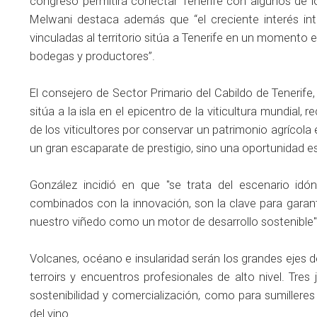
congreso permitirá conectar Tenerife con algunos de los
Melwani destaca además que “el creciente interés int
vinculadas al territorio sitúa a Tenerife en un momento 
bodegas y productores”.
El consejero de Sector Primario del Cabildo de Tenerife
sitúa a la isla en el epicentro de la viticultura mundial, 
de los viticultores por conservar un patrimonio agrícola
un gran escaparate de prestigio, sino una oportunidad est
González incidió en que "se trata del escenario idón
combinados con la innovación, son la clave para garantiz
nuestro viñedo como un motor de desarrollo sostenible"
Volcanes, océano e insularidad serán los grandes ejes 
terroirs y encuentros profesionales de alto nivel. Tr
sostenibilidad y comercialización, como para sumillere
del vino.