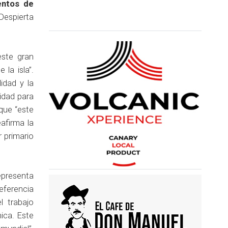
entos de
Despierta
este gran
la isla”.
idad y la
cidad para
 que “este
afirma la
r primario
epresenta
eferencia
el trabajo
ica. Este