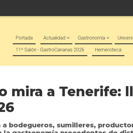
Portada
Actualidad
Gastronomía
Univers
11º Salón - GastroCanarias 2026
Hemeroteca
 mira a Tenerife: l
26
nirá a bodegueros, sumilleres, product
 la gastronomía procedentes de disti