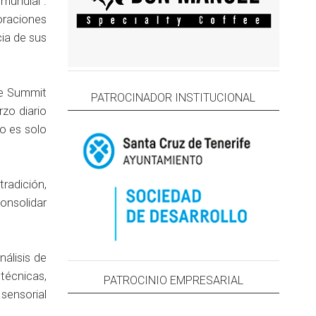
 mundial”.
oraciones
cia de sus
ine Summit
PATROCINADOR INSTITUCIONAL
rzo diario
no es solo
radición,
consolidar
álisis de
técnicas,
PATROCINIO EMPRESARIAL
sensorial