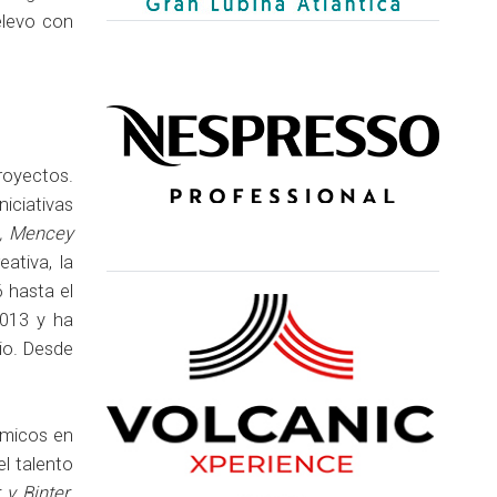
elevo con
royectos.
niciativas
, Mencey
eativa, la
 hasta el
013 y ha
io. Desde
ómicos en
l talento
 y Binter
,