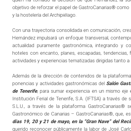
objetivo de reforzar el papel de GastroCanarias® como 
y la hostelería del Archipiélago.
Con una trayectoria consolidada en comunicación, crea
Hernández impulsará un enfoque transversal, contempor
actualidad puramente gastronómica, integrando y co
hoteles con encanto, planes, escapadas, tendencias, 
actividades y experiencias tematizadas dirigidas tanto a
Además de la dirección de contenidos de la plataform
ponencias y actividades gastronómicas del
Salón Gast
de Tenerife
, para sumar experiencia en un mismo eje e
Institución Ferial de Tenerife, S.A. (IFTSA) a través de
S.L.U., a través de la plataforma GastroCanarias® s
Gastronómico de Canarias – GastroCanarias®, que, es
días 19, 20 y 21 de mayo, en la “Gran Nave” del Recin
querido reconocer públicamente la labor de José Carlos