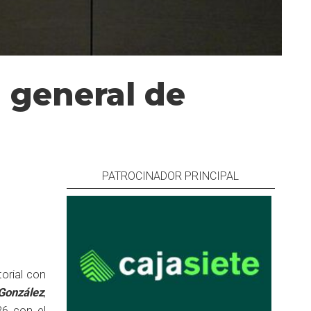
 general de
PATROCINADOR PRINCIPAL
torial con
González
,
26 con el