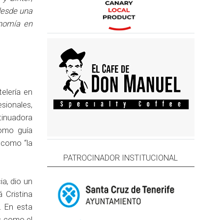
desde una
onomía en
elería en
sionales,
tinuadora
como guía
a como “la
PATROCINADOR INSTITUCIONAL
a, dio un
 Cristina
. En esta
es como el