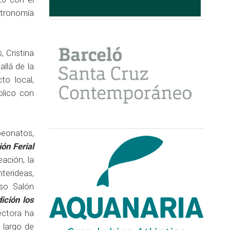
stronomía
 Cristina
llá de la
to local,
blico con
peonatos,
ión Ferial
ación, la
nterideas,
oso Salón
ición los
ectora ha
 largo de