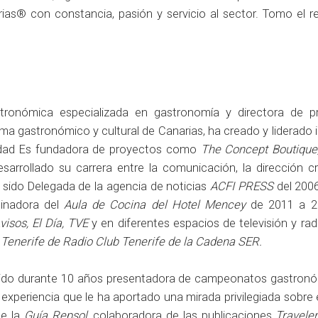
ias® con constancia, pasión y servicio al sector. Tomo el r
tronómica especializada en gastronomía y directora de p
a gastronómico y cultural de Canarias, ha creado y liderado i
idad Es fundadora de proyectos como
The Concept Boutique
esarrollado su carrera entre la comunicación, la dirección cr
 sido Delegada de la agencia de noticias
ACFI PRESS
del 2006
dinadora del
Aula de Cocina del Hotel Mencey
de 2011 a 2
visos, El Día, TVE
y en diferentes espacios de televisión y rad
 Tenerife de Radio Club Tenerife de la Cadena SER.
 sido durante 10 años presentadora de campeonatos gastron
xperiencia que le ha aportado una mirada privilegiada sobre e
de la
Guía Repsol,
colaboradora de las publicaciones
Traveler