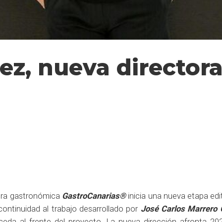
ez, nueva directora
tura gastronómica
GastroCanarias®
inicia una nueva etapa edi
ontinuidad al trabajo desarrollado por
José Carlos Marrero 
eda al frente del proyecto. La nueva dirección afronta 20