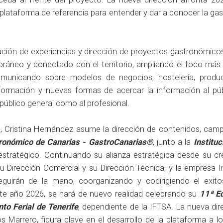
plataforma de referencia para entender y dar a conocer la ga
ción de experiencias y dirección de proyectos gastronómicos,
áneo y conectado con el territorio, ampliando el foco más a
municando sobre modelos de negocios, hostelería, produc
formación y nuevas formas de acercar la información al pú
 público general como al profesional.
a, Cristina Hernández asume la dirección de contenidos, cam
ronómico de Canarias - GastroCanarias®
, junto a la
Instituc
stratégico. Continuando su alianza estratégica desde su cre
 su Dirección Comercial y su Dirección Técnica, y la empresa I
eguirán de la mano, coorganizando y codirigiendo el exit
te año 2026, se hará de nuevo realidad celebrando su
11ª Ed
to Ferial de Tenerife
, dependiente de la IFTSA. La nueva dir
 Marrero, figura clave en el desarrollo de la plataforma a lo