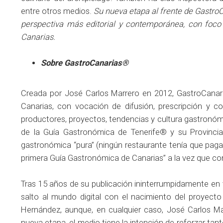
entre otros medios.
Su nueva etapa al frente de Gastro
perspectiva más editorial y contemporánea, con foco 
Canarias.
Sobre GastroCanarias®
Creada por José Carlos Marrero en 2012, GastroCanari
Canarias, con vocación de difusión, prescripción y c
productores, proyectos, tendencias y cultura gastron
de la Guía Gastronómica de Tenerife® y su Provinci
gastronómica “pura” (ningún restaurante tenía que pagar 
primera Guía Gastronómica de Canarias” a la vez que co
Tras 15 años de su publicación ininterrumpidamente en v
salto al mundo digital con el nacimiento del proyecto 
Hernández, aunque, en cualquier caso, José Carlos Ma
nueva etapa, el medio tiene la intención de reforzar tan