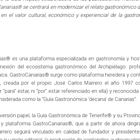
Canarias® se centrará en modernizar el relato gastronómico 
en el valor cultural, económico y experiencial de la gastr
as® es una plataforma especializada en gastronomía y host
onexión del ecosistema gastronómico del Archipiélago: profe
ómica. GastroCanarias® surge como plataforma heredera y con
a, creada por el propio José Carlos Marrero el año 1997 
“para” estar, ni “por” estar referenciado en ella) y reconocid
nsiderada como la “Guía Gastronómica ‘decana’ de Canarias”.
ersión papel, la Guía Gastronómica de Tenerife® y su Provinci
y plataforma GastroCanarias®, que a partir de ahora dirigirá
rrero seguirá vinculado en calidad de fundador y presidente
to su visión editorial, la producción de contenidos audiovisual