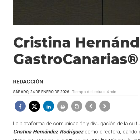
Cristina Hernánd
GastroCanarias®
REDACCIÓN
SÁBADO, 24 DE ENERO DE 2026
Tiempo de lectura:
4 min
La plataforma de comunicación y divulgación de la cul
Cristina Hernández Rodríguez
como directora, dando c
quien ha tomado la decisión de que Hernández la suc