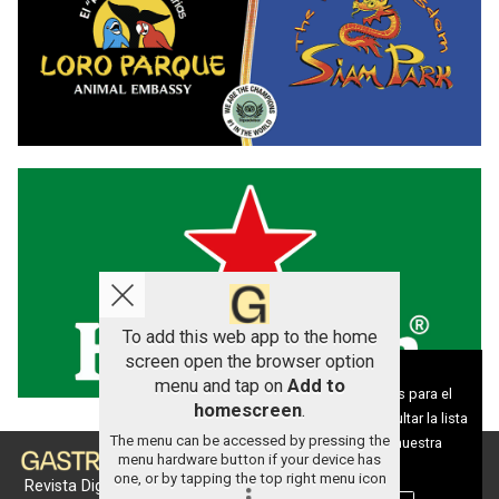
To add this web app to the home
screen open the browser option
Aviso sobre el Uso de cookies:
menu and tap on
Add to
Utilizamos cookies nuestras y de terceros para el
homescreen
.
funcionamiento del digital. Puedes consultar la lista
The menu can be accessed by pressing the
de cookies y como desconectarlas.
Ver nuestra
menu hardware button if your device has
Política de Privacidad y Cookies
one, or by tapping the top right menu icon
Revista Digital de gastronomía
.