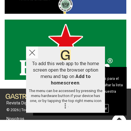
To add this web app to the home
screen open the browser option
Aviso sobre el Uso de cookies:
menu and tap on
Add to
Utilizamos cookies nuestras y de terceros para el
homescreen
.
funcionamiento del digital. Puedes consultar la lista
The menu can be accessed by pressing the
de cookies y como desconectarlas.
Ver nuestra
menu hardware button if your device has
Política de Privacidad y Cookies
one, or by tapping the top right menu icon
Revista Digital de gastronomía
.
Aceptar Cookies
Personalizar
© 2026 | Todos los derechos reservados
Nosotros
Contacto