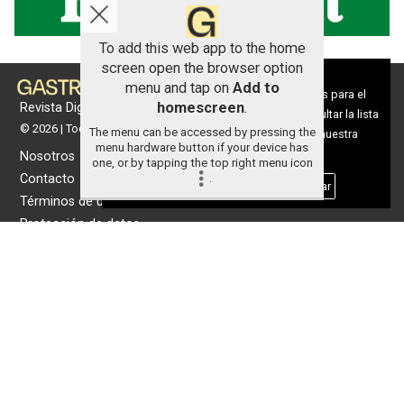
To add this web app to the home
screen open the browser option
Aviso sobre el Uso de cookies:
menu and tap on
Add to
Utilizamos cookies nuestras y de terceros para el
homescreen
.
Revista Digital de gastronomía
funcionamiento del digital. Puedes consultar la lista
© 2026 | Todos los derechos reservados
The menu can be accessed by pressing the
de cookies y como desconectarlas.
Ver nuestra
menu hardware button if your device has
Política de Privacidad y Cookies
Nosotros
one, or by tapping the top right menu icon
Contacto
.
Aceptar Cookies
Personalizar
Términos de uso
Protección de datos
Política de cookies
Portada
Actualidad
Gastronomía
Universo 'GastroCanalla'
Aula de Cocina
Hemeroteca
Temas de
Nosotros
actualidad
Publicidad