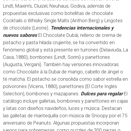
Lindt, Maxim’s, Cluizel, Neuhaus, Godiva, además de
propuestas exclusivas como botellitas de chocolate
Cocktails o Whisky Single Malts (Anthon Berg) y Lingotes
de chocolate (Leone).
Tendencias internacionales y
nuevos sabores
El Chocolate Dubái, relleno de crema de
pistacho y pasta hilada crujiente, se ha convertido en
fenómeno global y está presente en turrones (Delaviuda, La
Casa, 1880), bombones (Lindt, Sorini) y panettones
(Augusta, Vergani). También hay versiones innovadoras
como Chocolate à la Dubai de mango, cabello de ángel o
té matcha. El pistacho se consolida como sabor estrella en
polvorones (Vicens, 1880), panettones (El Corte Inglés
Selection), bombones y mazapanes.
Dulces para regalar
El
catálogo incluye galletas, bombones y panettones en cajas
y latas con diseños navideños, luces y música. Destacan
las galletas de mantequilla con música de Snoopy por el 75
aniversario de Peanuts. Algunas propuestas incorporan
juegos para sobremesas, como puzzles de 300 piezas o