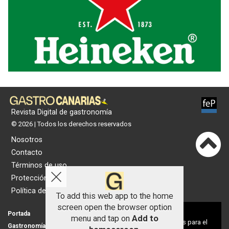
Revista Digital de gastronomía
© 2026 | Todos los derechos reservados
Nosotros
Contacto
Términos de uso
Protección de datos
Política de cookies
To add this web app to the home
screen open the browser option
Aviso sobre el Uso de cookies:
Portada
Actualidad
menu and tap on
Add to
Utilizamos cookies nuestras y de terceros para el
Gastronomía
Universo 'GastroCanalla'