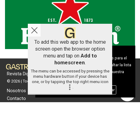
To add this web app to the home
screen open the browser option
Aviso sobre el Uso de cookies:
menu and tap on
Add to
Utilizamos cookies nuestras y de terceros para el
homescreen
.
funcionamiento del digital. Puedes consultar la lista
The menu can be accessed by pressing the
de cookies y como desconectarlas.
Ver nuestra
Revista Digital de gastronomía
menu hardware button if your device has
Política de Privacidad y Cookies
© 2026 | Todos los derechos reservados
one, or by tapping the top right menu icon
.
Aceptar Cookies
Personalizar
Nosotros
Contacto
Términos de uso
Protección de datos
Política de cookies
Portada
Actualidad