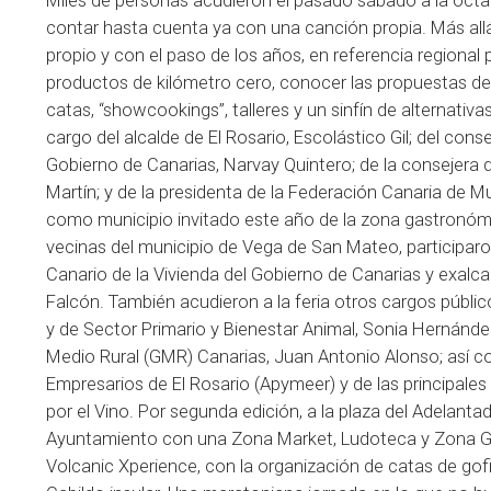
Miles de personas acudieron el pasado sábado a la octav
contar hasta cuenta ya con una canción propia. Más allá 
propio y con el paso de los años, en referencia regiona
productos de kilómetro cero, conocer las propuestas de 
catas, “showcookings”, talleres y un sinfín de alternativas
cargo del alcalde de El Rosario, Escolástico Gil; del cons
Gobierno de Canarias, Narvay Quintero; de la consejera 
Martín; y de la presidenta de la Federación Canaria de M
como municipio invitado este año de la zona gastronó
vecinas del municipio de Vega de San Mateo, participaron 
Canario de la Vivienda del Gobierno de Canarias y exalcal
Falcón. También acudieron a la feria otros cargos públi
y de Sector Primario y Bienestar Animal, Sonia Hernández
Medio Rural (GMR) Canarias, Juan Antonio Alonso; así 
Empresarios de El Rosario (Apymeer) y de las principa
por el Vino. Por segunda edición, a la plaza del Adelan
Ayuntamiento con una Zona Market, Ludoteca y Zona Gam
Volcanic Xperience, con la organización de catas de gofio