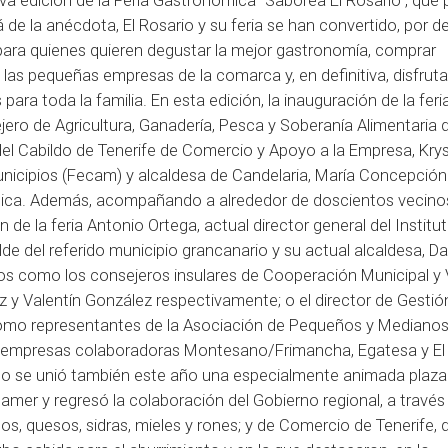
a edición de la Feria Gastronómica “Saborea El Rosario”, que 
de la anécdota, El Rosario y su feria se han convertido, por 
l para quienes quieren degustar la mejor gastronomía, comprar
las pequeñas empresas de la comarca y, en definitiva, disfruta
 para toda la familia. En esta edición, la inauguración de la feri
ejero de Agricultura, Ganadería, Pesca y Soberanía Alimentaria d
del Cabildo de Tenerife de Comercio y Apoyo a la Empresa, Kry
unicipios (Fecam) y alcaldesa de Candelaria, María Concepción 
mica. Además, acompañando a alrededor de doscientos vecino
de la feria Antonio Ortega, actual director general del Institu
de del referido municipio grancanario y su actual alcaldesa, Da
cos como los consejeros insulares de Cooperación Municipal y 
 y Valentín González respectivamente; o el director de Gestió
como representantes de la Asociación de Pequeños y Mediano
les empresas colaboradoras Montesano/Frimancha, Egatesa y El
tado se unió también este año una especialmente animada plaza
er y regresó la colaboración del Gobierno regional, a través
s, quesos, sidras, mieles y rones; y de Comercio de Tenerife, d