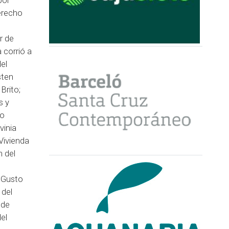
por
derecho
r de
a corrió a
el
sten
Brito;
s y
to
vinia
Vivienda
n del
s
 Gusto
 del
 de
el