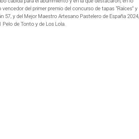
bo cabida para el aburrimiento y en la que destacaron, en lo
vencedor del primer premio del concurso de tapas “Raíces” y 
n 57, y del Mejor Maestro Artesano Pastelero de España 2024,
 1 Pelo de Tonto y de Los Lola.