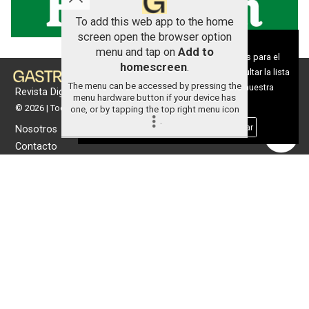
To add this web app to the home
screen open the browser option
Aviso sobre el Uso de cookies:
menu and tap on
Add to
Utilizamos cookies nuestras y de terceros para el
homescreen
.
funcionamiento del digital. Puedes consultar la lista
The menu can be accessed by pressing the
de cookies y como desconectarlas.
Ver nuestra
Revista Digital de gastronomía
menu hardware button if your device has
Política de Privacidad y Cookies
© 2026 | Todos los derechos reservados
one, or by tapping the top right menu icon
.
Aceptar Cookies
Personalizar
Nosotros
Contacto
Términos de uso
Protección de datos
Política de cookies
Portada
Actualidad
Gastronomía
Universo 'GastroCanalla'
Aula de Cocina
Hemeroteca
Temas de
Nosotros
actualidad
Publicidad