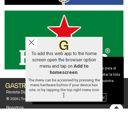
To add this web app to the home
screen open the browser option
Aviso sobre el Uso de cookies:
menu and tap on
Add to
Utilizamos cookies nuestras y de terceros para el
homescreen
.
funcionamiento del digital. Puedes consultar la lista
The menu can be accessed by pressing the
de cookies y como desconectarlas.
Ver nuestra
menu hardware button if your device has
Política de Privacidad y Cookies
one, or by tapping the top right menu icon
Revista Digital de gastronomía
.
Aceptar Cookies
Personalizar
© 2026 | Todos los derechos reservados
Nosotros
Contacto
Términos de uso