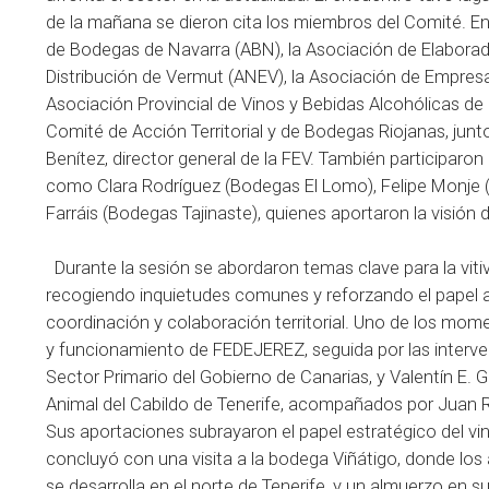
de la mañana se dieron cita los miembros del Comité. En
de Bodegas de Navarra (ABN), la Asociación de Elaborad
Distribución de Vermut (ANEV), la Asociación de Empres
Asociación Provincial de Vinos y Bebidas Alcohólicas de 
Comité de Acción Territorial y de Bodegas Riojanas, jun
Benítez, director general de la FEV. También participar
como Clara Rodríguez (Bodegas El Lomo), Felipe Monje 
Farráis (Bodegas Tajinaste), quienes aportaron la visión de
Durante la sesión se abordaron temas clave para la viti
recogiendo inquietudes comunes y reforzando el papel a
coordinación y colaboración territorial. Uno de los mom
y funcionamiento de FEDEJEREZ, seguida por las interve
Sector Primario del Gobierno de Canarias, y Valentín E. 
Animal del Cabildo de Tenerife, acompañados por Juan Ra
Sus aportaciones subrayaron el papel estratégico del vin
concluyó con una visita a la bodega Viñátigo, donde los
se desarrolla en el norte de Tenerife, y un almuerzo en s