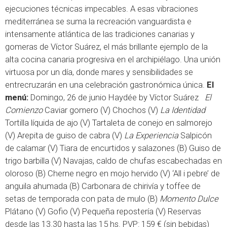
ejecuciones técnicas impecables. A esas vibraciones
mediterránea se suma la recreación vanguardista e
intensamente atlántica de las tradiciones canarias y
gomeras de Víctor Suárez, el más brillante ejemplo de la
alta cocina canaria progresiva en el archipiélago. Una unión
virtuosa por un día, donde mares y sensibilidades se
entrecruzarán en una celebración gastronómica única.
El
menú:
Domingo, 26 de junio Haydée by Víctor Suárez
El
Comienzo
Caviar gomero (V) Chochos (V)
La Identidad
Tortilla líquida de ajo (V) Tartaleta de conejo en salmorejo
(V) Arepita de guiso de cabra (V)
La Experiencia
Salpicón
de calamar (V) Tiara de encurtidos y salazones (B) Guiso de
trigo barbilla (V) Navajas, caldo de chufas escabechadas en
oloroso (B) Cherne negro en mojo hervido (V) ‘All i pebre’ de
anguila ahumada (B) Carbonara de chirivía y toffee de
setas de temporada con pata de mulo (B)
Momento Dulce
Plátano (V) Gofio (V) Pequeña repostería (V) Reservas
desde las 13.30 hasta las 15 hs. PVP: 159 € (sin bebidas)