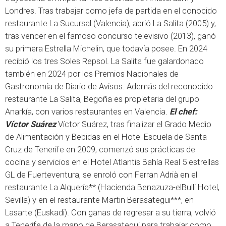
Londres. Tras trabajar como jefa de partida en el conocido
restaurante La Sucursal (Valencia), abrió La Salita (2005) y,
tras vencer en el famoso concurso televisivo (2013), ganó
su primera Estrella Michelin, que todavía posee. En 2024
recibió los tres Soles Repsol. La Salita fue galardonado
también en 2024 por los Premios Nacionales de
Gastronomía de Diario de Avisos. Además del reconocido
restaurante La Salita, Begoña es propietaria del grupo
Anarkía, con varios restaurantes en Valencia.
El chef:
Víctor Suárez
Víctor Suárez, tras finalizar el Grado Medio
de Alimentación y Bebidas en el Hotel Escuela de Santa
Cruz de Tenerife en 2009, comenzó sus prácticas de
cocina y servicios en el Hotel Atlantis Bahía Real 5 estrellas
GL de Fuerteventura, se enroló con Ferran Adrià en el
restaurante La Alquería** (Hacienda Benazuza-elBulli Hotel,
Sevilla) y en el restaurante Martin Berasategui***, en
Lasarte (Euskadi). Con ganas de regresar a su tierra, volvió
a Tenerife de la mano de Berasategui para trabajar como