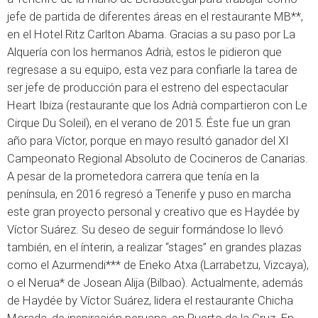
jefe de partida de diferentes áreas en el restaurante MB**,
en el Hotel Ritz Carlton Abama. Gracias a su paso por La
Alquería con los hermanos Adrià, estos le pidieron que
regresase a su equipo, esta vez para confiarle la tarea de
ser jefe de producción para el estreno del espectacular
Heart Ibiza (restaurante que los Adrià compartieron con Le
Cirque Du Soleil), en el verano de 2015. Éste fue un gran
año para Víctor, porque en mayo resultó ganador del XI
Campeonato Regional Absoluto de Cocineros de Canarias.
A pesar de la prometedora carrera que tenía en la
península, en 2016 regresó a Tenerife y puso en marcha
este gran proyecto personal y creativo que es Haydée by
Víctor Suárez. Su deseo de seguir formándose lo llevó
también, en el ínterin, a realizar “stages” en grandes plazas
como el Azurmendi*** de Eneko Atxa (Larrabetzu, Vizcaya),
o el Nerua* de Josean Alija (Bilbao). Actualmente, además
de Haydée by Víctor Suárez, lidera el restaurante Chicha