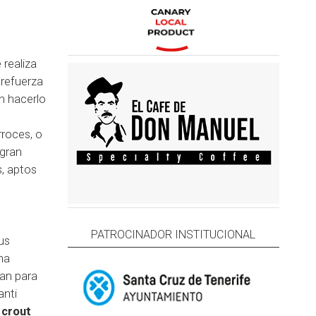
 realiza
 refuerza
en hacerlo
roces, o
 gran
, aptos
PATROCINADOR INSTITUCIONAL
us
na
can para
anti
 crout