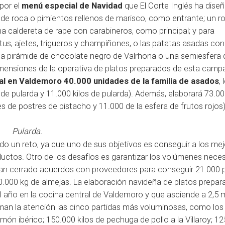
por el
menú especial de Navidad
que El Corte Inglés ha dise
 de roca o pimientos rellenos de marisco, como entrante; un ro
na caldereta de rape con carabineros, como principal; y para
tus, ajetes, trigueros y champiñones, o las patatas asadas con
una pirámide de chocolate negro de Valrhona o una semiesfera 
dimensiones de la operativa de platos preparados de esta camp
ral en Valdemoro 40.000 unidades de la familia de asados
,
i de pularda y 11.000 kilos de pularda). Además, elaborará 73.0
 de postres de pistacho y 11.000 de la esfera de frutos rojos)
Pularda.
o un reto, ya que uno de sus objetivos es conseguir a los me
ductos. Otro de los desafíos es garantizar los volúmenes nece
han cerrado acuerdos con proveedores para conseguir 21.000 pa
 10.000 kg de almejas. La elaboración navideña de platos prepa
el año en la cocina central de Valdemoro y que asciende a 2,5 m
laman la atención las cinco partidas más voluminosas, como lo
amón ibérico; 150.000 kilos de pechuga de pollo a la Villaroy; 1