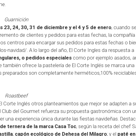
he.
Guarnición
 23, 24, 30, 31 de diciembre y el 4 y 5 de enero
, cuando se
ncremento de clientes y pedidos para estas fechas, la compañía
 a los centros para encargar sus pedidos para estas fechas o bi
dos-navidad/
. A lo largo del año, El Corte Ingles da respuesta a
ngulares, o pedidos especiales
como por ejemplo asados, ar
e también ofrece la pastelería de El Corte Inglés se marca una
tos preparados son completamente herméticos,100% reciclables
Roastbeef
El Corte Inglés otros planteamientos que mejor se adapten a s
 el Club del Gourmet refuerza su propuesta gastronómica con u
r una experiencia única durante las fiestas navideñas. Desta
 de ternera de la marca Casa Toc
, según la receta del chef S
stilla
;
capón ecológico de Dehesa del Milagro
; y el
paté en