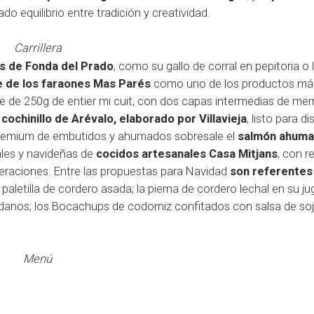
o equilibrio entre tradición y creatividad.
Carrillera
os de Fonda del Prado
, como su gallo de corral en pepitoria o 
e de los faraones Mas Parés
como uno de los productos má
ide de 250g de entier mi cuit, con dos capas intermedias de me
o
cochinillo de Arévalo, elaborado por Villavieja
, listo para di
n premium de embutidos y ahumados sobresale el
salmón ahuma
ales y navideñas de
cocidos artesanales Casa Mitjans
, con r
eraciones. Entre las propuestas para Navidad
son referentes 
 paletilla de cordero asada; la pierna de cordero lechal en su jug
ndanos; los Bocachups de codorniz confitados con salsa de soja
Menú