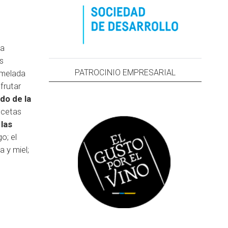
la
s
PATROCINIO EMPRESARIAL
rmelada
sfrutar
do de la
ecetas
las
o; el
 y miel;