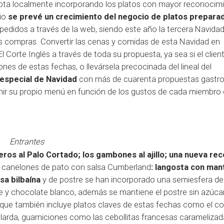
apta localmente incorporando los platos con mayor reconocim
cio
se prevé un crecimiento del negocio de platos prepara
 pedidos a través de la web, siendo este año la tercera Navidad
sus compras. Convertir las cenas y comidas de esta Navidad en
Corte Inglés a través de toda su propuesta, ya sea si el clien
ones de estas fechas, o llevársela precocinada del lineal del
especial
de Navidad
con más de cuarenta propuestas gastr
inir su propio menú en función de los gustos de cada miembro 
Entrantes
eros al Palo Cortado; los gambones al ajillo; una nueva re
 canelones de pato con salsa Cumberland
: langosta con mant
lsa bilbaína
y de postre se han incorporado una semiesfera de
ue y chocolate blanco, además se mantiene el postre sin azúcar
ue también incluye platos claves de estas fechas como el coc
ularda, guarniciones como las cebollitas francesas caramelizad