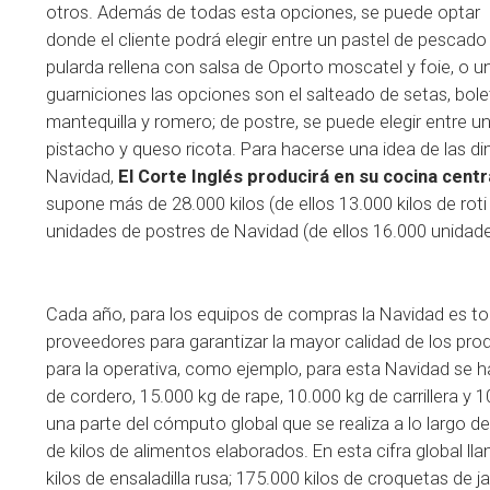
otros. Además de todas esta opciones, se puede optar 
donde el cliente podrá elegir entre un pastel de pescado
pularda rellena con salsa de Oporto moscatel y foie, o u
guarniciones las opciones son el salteado de setas, bole
mantequilla y romero; de postre, se puede elegir entre 
pistacho y queso ricota. Para hacerse una idea de las 
Navidad,
El Corte Inglés producirá en su cocina cent
supone más de 28.000 kilos (de ellos 13.000 kilos de rot
unidades de postres de Navidad (de ellos 16.000 unidades
Cada año, para los equipos de compras la Navidad es tod
proveedores para garantizar la mayor calidad de los pro
para la operativa, como ejemplo, para esta Navidad se 
de cordero, 15.000 kg de rape, 10.000 kg de carrillera y
una parte del cómputo global que se realiza a lo largo d
de kilos de alimentos elaborados. En esta cifra global l
kilos de ensaladilla rusa; 175.000 kilos de croquetas de j