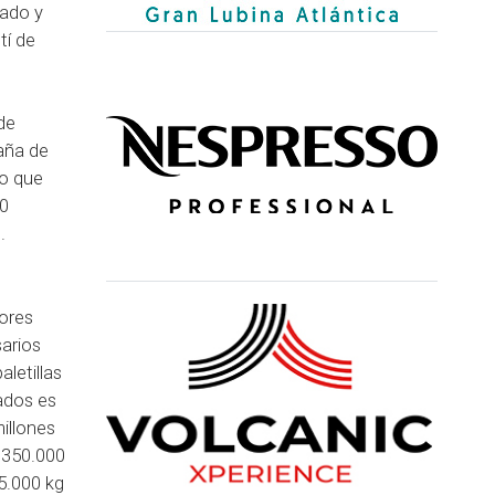
ñado y
tí de
de
aña de
 lo que
00
.
jores
sarios
letillas
rados es
illones
s 350.000
25.000 kg