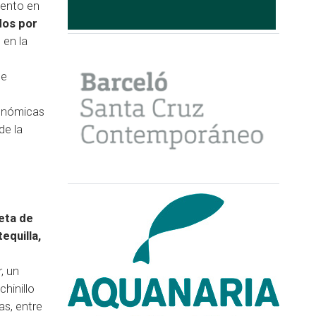
iento en
dos por
 en la
te
onómicas
de la
ceta de
equilla,
, un
hinillo
as, entre