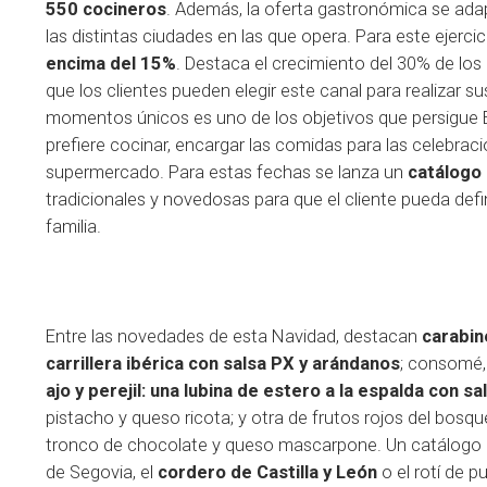
550 cocineros
. Además, la oferta gastronómica se ad
las distintas ciudades en las que opera. Para este ejerci
encima del 15%
. Destaca el crecimiento del 30% de los
que los clientes pueden elegir este canal para realizar 
momentos únicos es uno de los objetivos que persigue El 
prefiere cocinar, encargar las comidas para las celebraci
supermercado. Para estas fechas se lanza un
catálogo 
tradicionales y novedosas para que el cliente pueda def
familia.
Entre las novedades de esta Navidad, destacan
carabin
carrillera ibérica con salsa PX y arándanos
; consomé,
ajo y perejil: una lubina de estero a la espalda con sa
pistacho y queso ricota; y otra de frutos rojos del bosq
tronco de chocolate y queso mascarpone. Un catálogo q
de Segovia, el
cordero de Castilla y León
o el rotí de p