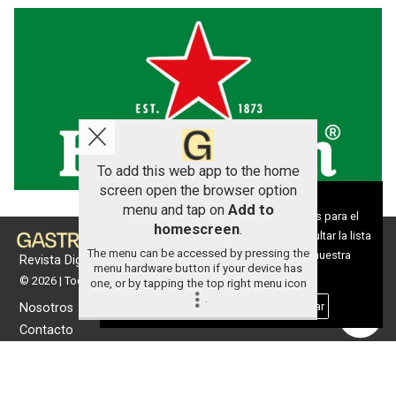
To add this web app to the home
screen open the browser option
Aviso sobre el Uso de cookies:
menu and tap on
Add to
Utilizamos cookies nuestras y de terceros para el
homescreen
.
funcionamiento del digital. Puedes consultar la lista
The menu can be accessed by pressing the
de cookies y como desconectarlas.
Ver nuestra
Revista Digital de gastronomía
menu hardware button if your device has
Política de Privacidad y Cookies
© 2026 | Todos los derechos reservados
one, or by tapping the top right menu icon
.
Aceptar Cookies
Personalizar
Nosotros
Contacto
Términos de uso
Protección de datos