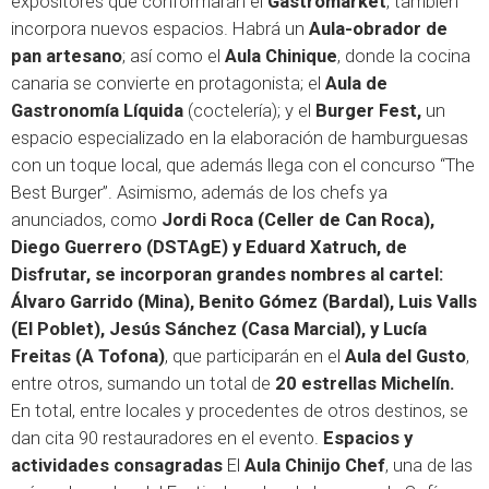
expositores que conformarán el
Gastromarket
, también
incorpora nuevos espacios. Habrá un
Aula-obrador de
pan artesano
; así como el
Aula Chinique
, donde la cocina
canaria se convierte en protagonista; el
Aula de
Gastronomía Líquida
(coctelería); y el
Burger Fest,
un
espacio especializado en la elaboración de hamburguesas
con un toque local, que además llega con el concurso “The
Best Burger”. Asimismo, además de los chefs ya
anunciados, como
Jordi Roca (Celler de Can Roca),
Diego Guerrero (DSTAgE) y Eduard Xatruch, de
Disfrutar, se incorporan grandes nombres al cartel:
Álvaro Garrido (Mina), Benito Gómez (Bardal), Luis Valls
(El Poblet), Jesús Sánchez (Casa Marcial), y Lucía
Freitas (A Tofona)
, que participarán en el
Aula del Gusto
,
entre otros, sumando un total de
20 estrellas Michelín.
En total, entre locales y procedentes de otros destinos, se
dan cita 90 restauradores en el evento.
Espacios y
actividades consagradas
El
Aula Chinijo Chef
, una de las