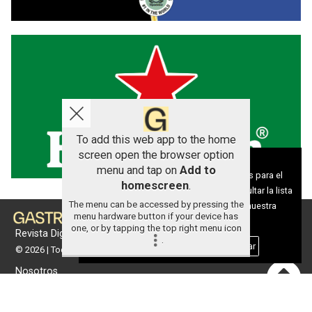
To add this web app to the home
screen open the browser option
Aviso sobre el Uso de cookies:
menu and tap on
Add to
Utilizamos cookies nuestras y de terceros para el
homescreen
.
funcionamiento del digital. Puedes consultar la lista
The menu can be accessed by pressing the
de cookies y como desconectarlas.
Ver nuestra
menu hardware button if your device has
Política de Privacidad y Cookies
one, or by tapping the top right menu icon
Revista Digital de gastronomía
.
Aceptar Cookies
Personalizar
© 2026 | Todos los derechos reservados
Nosotros
Contacto
Términos de uso