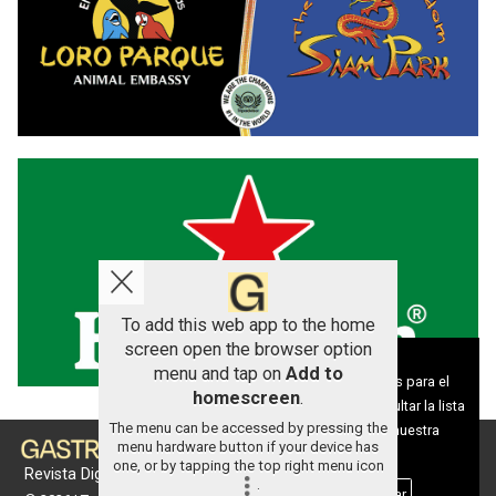
To add this web app to the home
screen open the browser option
Aviso sobre el Uso de cookies:
menu and tap on
Add to
Utilizamos cookies nuestras y de terceros para el
homescreen
.
funcionamiento del digital. Puedes consultar la lista
The menu can be accessed by pressing the
de cookies y como desconectarlas.
Ver nuestra
menu hardware button if your device has
Política de Privacidad y Cookies
one, or by tapping the top right menu icon
Revista Digital de gastronomía
.
Aceptar Cookies
Personalizar