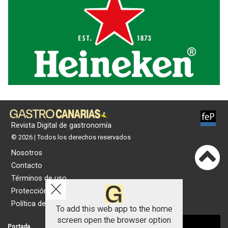
Revista Digital de gastronomía
© 2026 | Todos los derechos reservados
Nosotros
Contacto
Términos de uso
Protección de datos
Política de cookies
To add this web app to the home
screen open the browser option
Aviso sobre el Uso de cookies:
Portada
Actualidad