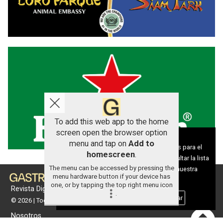
To add this web app to the home
screen open the browser option
Aviso sobre el Uso de cookies:
menu and tap on
Add to
Utilizamos cookies nuestras y de terceros para el
homescreen
.
funcionamiento del digital. Puedes consultar la lista
The menu can be accessed by pressing the
de cookies y como desconectarlas.
Ver nuestra
menu hardware button if your device has
Política de Privacidad y Cookies
one, or by tapping the top right menu icon
Revista Digital de gastronomía
.
Aceptar Cookies
Personalizar
© 2026 | Todos los derechos reservados
Nosotros