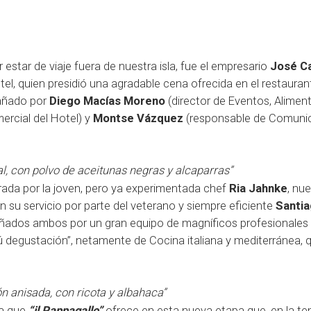
 estar de viaje fuera de nuestra isla, fue el empresario
José C
tel, quien presidió una agradable cena ofrecida en el restaura
pañado por
Diego Macías Moreno
(director de Eventos, Alimen
ercial del Hotel) y
Montse Vázquez
(responsable de Comuni
hal, con polvo de aceitunas negras y alcaparras”
ada por la joven, pero ya experimentada chef
Ria Jahnke
, nu
 su servicio por parte del veterano y siempre eficiente
Santi
pañados ambos por un gran equipo de magníficos profesionales
ú degustación”, netamente de Cocina italiana y mediterránea, q
n anisada, con ricota y albahaca”
ta que
“il Pappagallo”
ofrece en esta nueva etapa que, en la t