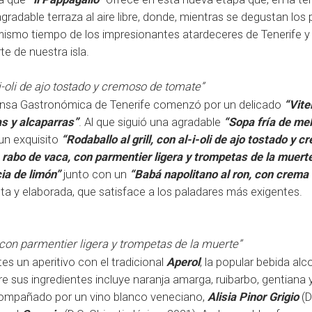
adable terraza al aire libre, donde, mientras se degustan los 
mismo tiempo de los impresionantes atardeceres de Tenerife y 
e de nuestra isla.
l-i-oli de ajo tostado y cremoso de tomate”
Prensa Gastronómica de Tenerife comenzó por un delicado
“Vite
as y alcaparras”
. Al que siguió una agradable
“Sopa fría de me
un exquisito
“Rodaballo al grill, con al-i-oli de ajo tostado y 
e rabo de vaca, con parmentier ligera y trompetas de la muert
cia de limón”
junto con un
“Babá napolitano al ron, con crema
nta y elaborada, que satisface a los paladares más exigentes.
 con parmentier ligera y trompetas de la muerte”
es un aperitivo con el tradicional
Aperol
, la popular bebida alc
re sus ingredientes incluye naranja amarga, ruibarbo, gentiana 
compañado por un vino blanco veneciano,
Alisia Pinor Grigio
(D