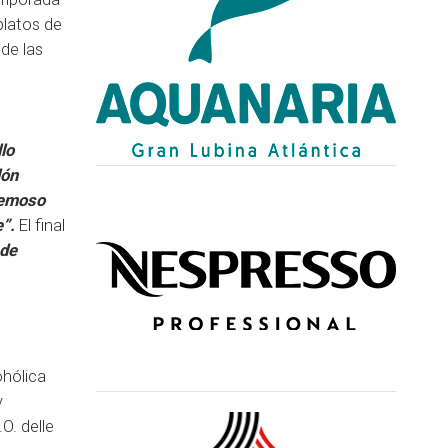
platos de
de las
llo
lón
cremoso
e”.
El final
 de
ohólica
y
.O. delle