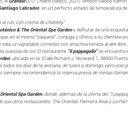
o, el
Granaio
(D.O. Chianti clásico, 2021). Ambos caldos fueron
Santiago Labrador
, en un perfecto estado de temperatura de 
 al ron, con crema de chantilly”
otánico & The Oriental Spa Garden
y disfrutar de una exquisit
que, en el mismo “paquete”, conjuga y ofrece a su clientela u
de sala, un agradable comedor con atractiva terraza al aire libre
s puestas de sol. El restaurante
“il pappagallo”
se encuentra e
arden
, ubicado en la
(
Calle Richard J. Yeoward, 1, 38400 Puerto
as todos los días de la semana, de lunes a domingo, pero solo p
o siempre, recomendamos la reserva previa de mesas llaman
 Oriental Spa Garden
, donde, además de la oferta del "il pappag
 sus otros restaurantes: The Oriental, Palmera Real y La Parr