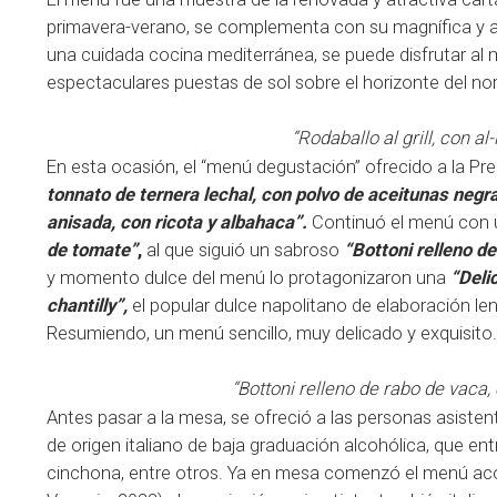
primavera-verano, se complementa con su magnífica y agr
una cuidada cocina mediterránea, se puede disfrutar al 
espectaculares puestas de sol sobre el horizonte del nort
“Rodaballo al grill, con a
En esta ocasión, el “menú degustación” ofrecido a la 
tonnato de ternera lechal, con polvo de aceitunas negr
anisada, con ricota y albahaca”.
Continuó el menú con 
de tomate”
,
al que siguió un sabroso
“Bottoni relleno d
y momento dulce del menú lo protagonizaron una
“Deli
chantilly”,
el popular dulce napolitano de elaboración le
Resumiendo, un menú sencillo, muy delicado y exquisito.
“Bottoni relleno de rabo de vaca,
Antes pasar a la mesa, se ofreció a las personas asistent
de origen italiano de baja graduación alcohólica, que ent
cinchona, entre otros. Ya en mesa comenzó el menú a