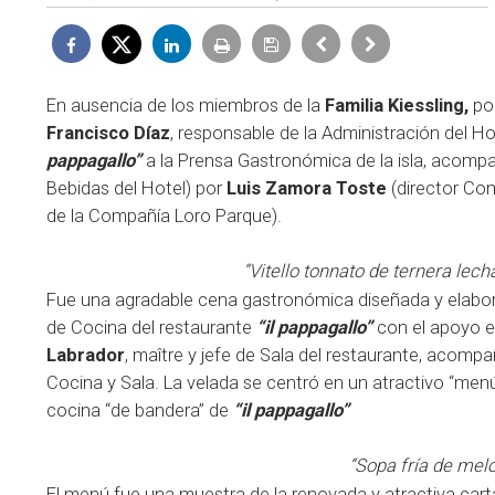
En ausencia de los miembros de la
Familia Kiessling,
por
Francisco Díaz
, responsable de la Administración del Ho
pappagallo”
a la Prensa Gastronómica de la isla, acom
Bebidas del Hotel) por
Luis Zamora Toste
(director Com
de la Compañía Loro Parque).
“Vitello tonnato de ternera lec
Fue una agradable cena gastronómica diseñada y elabor
de Cocina del restaurante
“il pappagallo”
con el apoyo en
Labrador
, maître y jefe de Sala del restaurante, acom
Cocina y Sala. La velada se centró en un atractivo “men
cocina “de bandera” de
“il pappagallo”
“Sopa fría de meló
El menú fue una muestra de la renovada y atractiva car