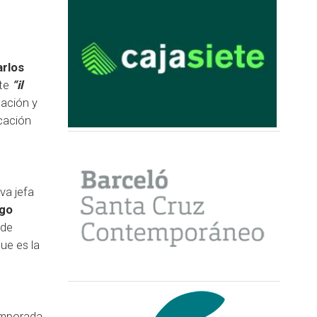
arlos
nte
“il
tación y
cación
eva jefa
ago
 de
ue es la
emporada