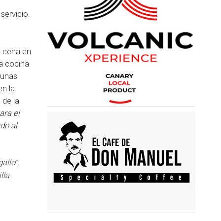
servicio.
a cena en
na cocina
, unas
n la
 de la
ara el
do al
allo",
illa