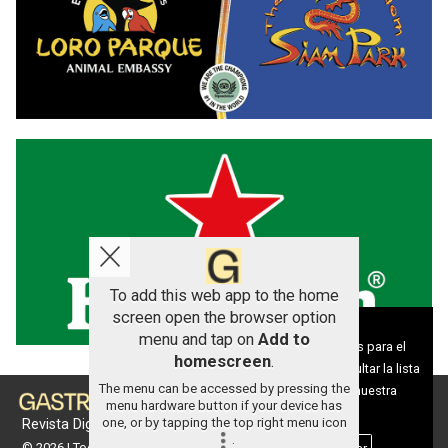
To add this web app to the home
screen open the browser option
Aviso sobre el Uso de cookies:
menu and tap on
Add to
Utilizamos cookies nuestras y de terceros para el
homescreen
.
funcionamiento del digital. Puedes consultar la lista
The menu can be accessed by pressing the
de cookies y como desconectarlas.
Ver nuestra
menu hardware button if your device has
Política de Privacidad y Cookies
one, or by tapping the top right menu icon
Revista Digital de gastronomía
.
© 2026 | Todos los derechos reservados