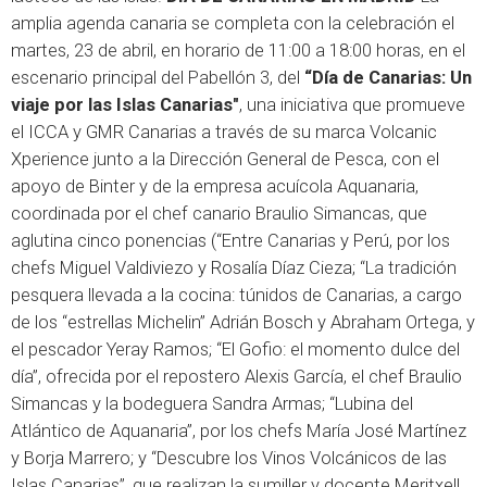
amplia agenda canaria se completa con la celebración el
martes, 23 de abril, en horario de 11:00 a 18:00 horas, en el
escenario principal del Pabellón 3, del
“Día de Canarias: Un
viaje por las Islas Canarias"
, una iniciativa que promueve
el ICCA y GMR Canarias a través de su marca Volcanic
Xperience junto a la Dirección General de Pesca, con el
apoyo de Binter y de la empresa acuícola Aquanaria,
coordinada por el chef canario Braulio Simancas, que
aglutina cinco ponencias (“Entre Canarias y Perú, por los
chefs Miguel Valdiviezo y Rosalía Díaz Cieza; “La tradición
pesquera llevada a la cocina: túnidos de Canarias, a cargo
de los “estrellas Michelin” Adrián Bosch y Abraham Ortega, y
el pescador Yeray Ramos; “El Gofio: el momento dulce del
día”, ofrecida por el repostero Alexis García, el chef Braulio
Simancas y la bodeguera Sandra Armas; “Lubina del
Atlántico de Aquanaria”, por los chefs María José Martínez
y Borja Marrero; y “Descubre los Vinos Volcánicos de las
Islas Canarias”, que realizan la sumiller y docente Meritxell