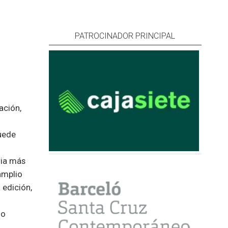
PATROCINADOR PRINCIPAL
ación,
puede
ria más
amplio
 edición,
do