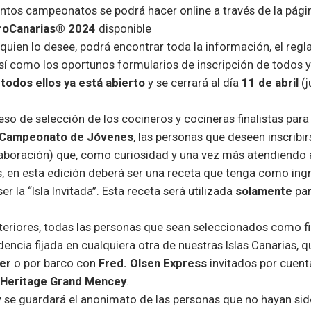
tintos campeonatos se podrá hacer online a través de la pág
troCanarias® 2024
disponible
quien lo desee, podrá encontrar toda la información, el reg
así como los oportunos formularios de inscripción de todos 
 todos ellos ya está abierto
y se cerrará al día
11 de abril
(j
eso de selección de los cocineros y cocineras finalistas para
Campeonato de Jóvenes
, las personas que deseen inscribir
laboración) que, como curiosidad y una vez más atendiendo 
, en esta edición deberá ser una receta que tenga como ing
er la “Isla Invitada”. Esta receta será utilizada
solamente
par
eriores, todas las personas que sean seleccionados como fi
encia fijada en cualquiera otra de nuestras Islas Canarias, q
er
o por barco con
Fred. Olsen Express
invitados por cuent
 Heritage Grand Mencey
.
 y se guardará el anonimato de las personas que no hayan si