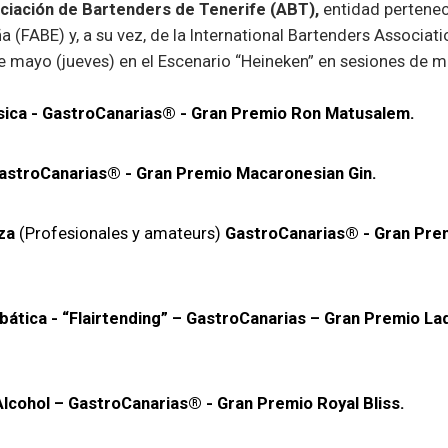
ciación de Bartenders de Tenerife (ABT),
entidad pertenec
(FABE) y, a su vez, de la International Bartenders Associati
e mayo (jueves) en el Escenario “Heineken” en sesiones de m
sica - GastroCanarias® - Gran Premio Ron Matusalem.
astroCanarias® - Gran Premio Macaronesian Gin.
eza
(Profesionales y amateurs)
GastroCanarias® - Gran Pre
ática - “Flairtending” – GastroCanarias – Gran Premio La
lcohol – GastroCanarias® - Gran Premio Royal Bliss.