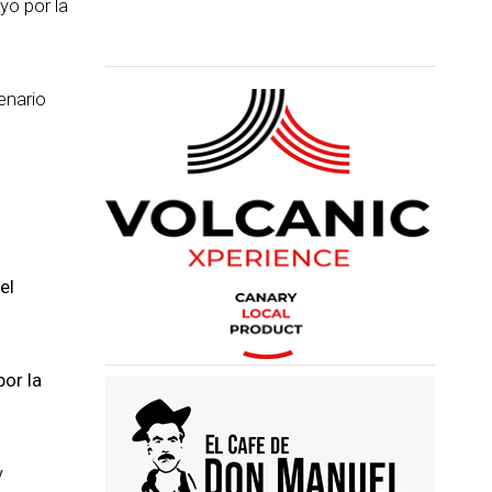
yo por la
enario
el
or la
y