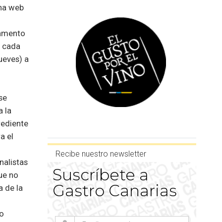
ina web
lamento
y cada
ueves) a
se
a la
rediente
a el
Recibe nuestro newsletter
nalistas
Suscríbete a
ue no
Gastro Canarias
a de la
do