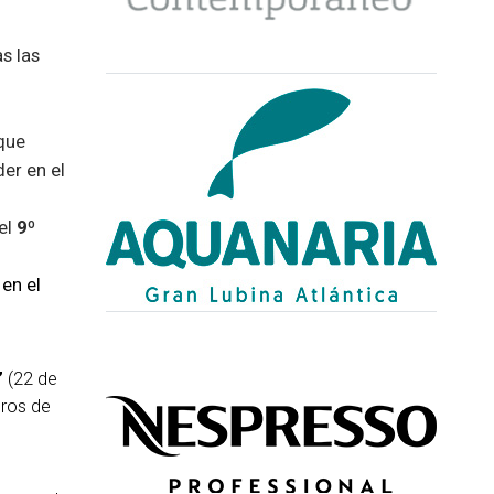
s las
 que
der en el
el
9º
en el
”
(22 de
tros de