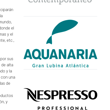
iciparán
la
 mundo,
donde el
mas y el
te, etc.,
 por sus
 de alta
do y la
a con una
das de
roductos
ón, y