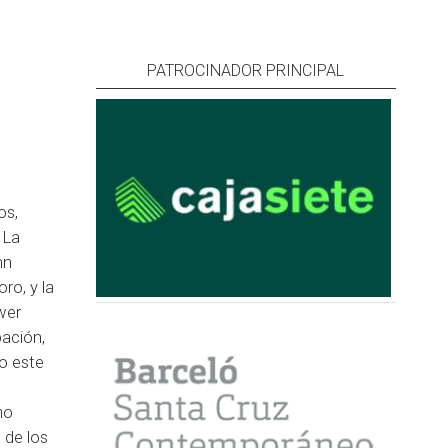
PATROCINADOR PRINCIPAL
os,
 La
hn
ro, y la
wer
pación,
o este
mo
 de los