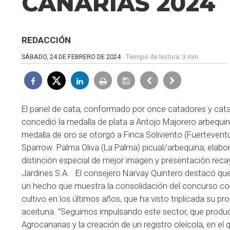
CANARIAS 2024
REDACCIÓN
SÁBADO, 24 DE FEBRERO DE 2024
Tiempo de lectura:
3 min
El panel de cata, conformado por once catadores y catad
concedió la medalla de plata a Antojo Majorero arbequin
medalla de oro se otorgó a Finca Soliviento (Fuertevent
Sparrow. Palma Oliva (La Palma) picual/arbequina, elabor
distinción especial de mejor imagen y presentación reca
Jardines S.A. El consejero Narvay Quintero destacó que 
un hecho que muestra la consolidación del concurso c
cultivo en los últimos años, que ha visto triplicada su 
aceituna. “Seguimos impulsando este sector, que produ
Agrocanarias y la creación de un registro oleícola, en e