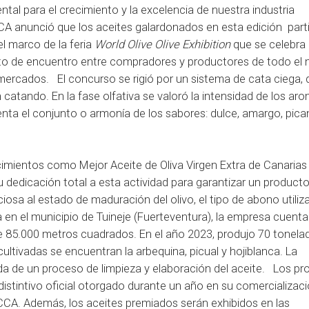
al para el crecimiento y la excelencia de nuestra industria
ICCA anunció que los aceites galardonados en esta edición part
el marco de la feria
World Olive Olive Exhibition
que se celebra 
to de encuentro entre compradores y productores de todo el
mercados. El concurso se rigió por un sistema de cata ciega, 
atando. En la fase olfativa se valoró la intensidad de los aro
enta el conjunto o armonía de los sabores: dulce, amargo, pican
mientos como Mejor Aceite de Oliva Virgen Extra de Canarias
 dedicación total a esta actividad para garantizar un producto
osa al estado de maduración del olivo, el tipo de abono utiliza
 en el municipio de Tuineje (Fuerteventura), la empresa cuent
de 85.000 metros cuadrados. En el año 2023, produjo 70 tonela
cultivadas se encuentran la arbequina, picual y hojiblanca. La
ida de un proceso de limpieza y elaboración del aceite. Los p
distintivo oficial otorgado durante un año en su comercializaci
CCA. Además, los aceites premiados serán exhibidos en las