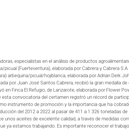
oras, especialistas en el análisis de productos agroalimentari
a/picual (Fuerteventura), elaborada por Cabrera y Cabrera S.A.
ura) arbequina/picual/hojiblanca, elaborada por Adrian Derk Jo
ada por Juan José Santos Cabrera, recibió la gran medalla de o
yó en Finca El Refugio, de Lanzarote, elaborada por Flower Po
esta convocatoria del certamen registró un récord de partici
omo instrumento de promoción y la importancia que ha cobrad
producción del 2012 a 2022 al pasar de 411 a 1.326 toneladas de
ce unos aceites de excelente calidad, a través de medidas co
l que ya estamos trabajando. Es importante reconocer el trabajo