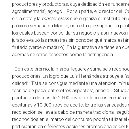
productores y productoras, cuya dedicación es fundament
agroalimentaria”, agregó. Por su parte, el director del 
en la cata y la
master class
que organiza el Instituto en 
próxima semana en Madrid, una cita que supone un pun
los cuales buscan consolidar su negocio y abrir nuevos 
jurado evaluó las muestras sin conocer qué marca están c
frutado (verde o maduro). En la gustativa se tiene en cu
además de otros aspectos como la astringencia.
Con este premio, la marca Teguerey suma seis reconoci
producciones, un logro que Luis Hernández atribuye a “su
calidad”. “Esta se consigue mediante una atención minuci
técnica de poda, entre otros aspectos”, añadió. Situada
plantación de más de 2.500 olivos distribuidos en más 
aceitunas y 10.000 litros de aceite. Entre las variedades 
recolección se lleva a cabo de manera tradicional, segu
reconocidos en el marco del concurso podrán utilizar el 
participarán en diferentes acciones promocionales del I